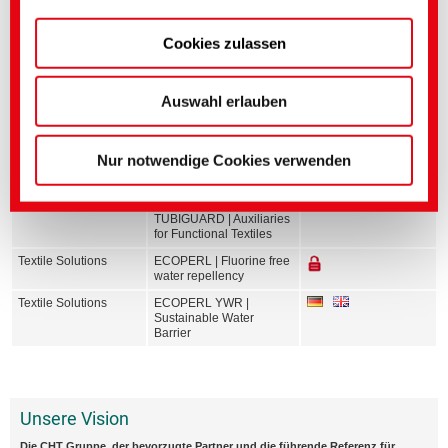
gem. Art. 45 DS-GVO greift.
Cookies zulassen
Genauere Einstellungen können Sie hier oder in
unserer
Datenschutzerklärung
vornehmen.
(Impressum)
Auswahl erlauben
Weiterführende Medien
Nur notwendige Cookies verwenden
Bereich
Titel englisch
Sprache
Textile Solutions
ECOPERL &
TUBIGUARD | Auxiliaries
for Functional Textiles
Textile Solutions
ECOPERL | Fluorine free
water repellency
Textile Solutions
ECOPERL YWR |
Sustainable Water
Barrier
Unsere Vision
Die CHT Gruppe, der bevorzugte Partner und die führende Referenz für