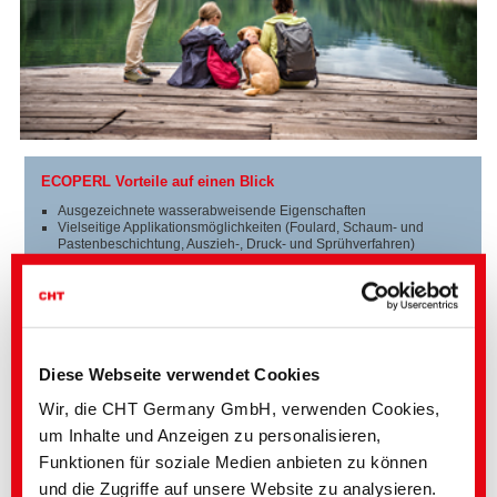
ECOPERL Vorteile auf einen Blick
Ausgezeichnete wasserabweisende Eigenschaften
Vielseitige Applikationsmöglichkeiten (Foulard, Schaum- und
Pastenbeschichtung, Auszieh-, Druck- und Sprühverfahren)
Sehr gute Waschbeständigkeit
Hohe Scheuerbeständigkeit
Hervorragend geeignet für synthetische und natürliche Fasern und
deren Mischungen
Fluorfrei
APEO-frei
Beinhalten biobasierte Komponenten
Diese Webseite verwendet Cookies
Wir, die CHT Germany GmbH, verwenden Cookies,
um Inhalte und Anzeigen zu personalisieren,
Funktionen für soziale Medien anbieten zu können
PRODUKTINFORMATIONEN:
und die Zugriffe auf unsere Website zu analysieren.