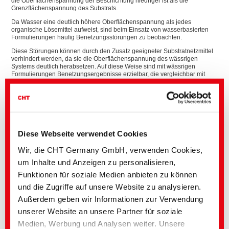
die Oberflächenspannung der Beschichtung niedriger ist als die
Grenzflächenspannung des Substrats.
Da Wasser eine deutlich höhere Oberflächenspannung als jedes
organische Lösemittel aufweist, sind beim Einsatz von wasserbasierten
Formulierungen häufig Benetzungsstörungen zu beobachten.
Diese Störungen können durch den Zusatz geeigneter Substratnetzmittel
verhindert werden, da sie die Oberflächenspannung des wässrigen
Systems deutlich herabsetzen. Auf diese Weise sind mit wässrigen
Formulierungen Benetzungsergebnisse erzielbar, die vergleichbar mit
lösemittelbasierenden Systemen sind.
Das Resultat:
Hocheffektive Benetzung
Überlackierbarkeit
Zusätzliche Anti-Krater-Eigenschaften
Geringe Schaumneigung
Diese Webseite verwendet Cookies
Wir, die CHT Germany GmbH, verwenden Cookies,
Netz- und Dispergieradditive (Dispersing Additives)
um Inhalte und Anzeigen zu personalisieren,
Netz- und Dispergieradditive wirken in zweierlei Hinsicht. Als
Funktionen für soziale Medien anbieten zu können
oberflächenaktive Substanzen beschleunigen sie die Benetzung der
und die Zugriffe auf unsere Website zu analysieren.
Pigmentagglomerate im Bindemittel und verbessern zusätzlich die Stabilität
der Pigmentdispersion.
Außerdem geben wir Informationen zur Verwendung
Damit wird eine unkontrollierte Flokkulation der Feststoffe im Lack
unserer Website an unsere Partner für soziale
verhindert, die sonst zu Qualitätseinbußen durch Separation, geringe
Medien, Werbung und Analysen weiter. Unsere
Farbstärke oder sogenannte Rub Out Effekten führen kann.