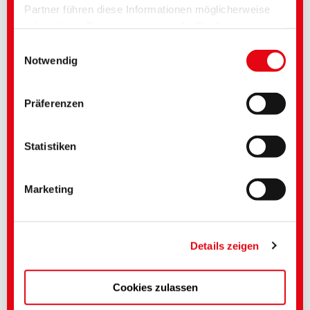
Partner führen diese Informationen möglicherweise
Netz- und Dispergieradditive sind in pigmentierten und gefüllten Systemen
unerlässlich und garantieren:
mit weiteren Daten zusammen, die Sie ihnen
bereitgestellt haben oder die im Rahmen Ihrer
Beste Farbstärke
Einwilligungsauswahl
Lange Stabilität
Nutzung der Dienste gesammelt wurden. Sie geben
Notwendig
Kein Rub Out
Bestmögliche Kompatibilität der Paste im Bindemittel
Einwilligung zu unseren Cookies, wenn Sie unsere
Webseite weiterhin nutzen. Bei einigen verwendeten
Präferenzen
Diensten besteht die Möglichkeit, dass Daten in die
Eigenschaften und Effekte:
USA übertragen und durch US-Behörden verarbeitet
Pigmentstabilisierung
werden. Die USA gelten nach aktueller Rechtslage als
Statistiken
Pigmentbenetzung
unsicheres Drittland mit unzureichendem
Verbesserung des Benetzungsverhaltens
Optimaler Verlauf
Datenschutzniveau. Unternehmen in den USA
Marketing
verfügen nur dann über ein angemessenes
Datenschutzniveau, sofern sie sich unter dem EU-US
Data Privacy Framework zertifiziert haben und somit
der Angemessenheitsbeschluss der EU-Kommission
Details zeigen
gem. Art. 45 DS-GVO greift.
Cookies zulassen
Genauere Einstellungen können Sie hier oder in
unserer
Datenschutzerklärung
vornehmen.