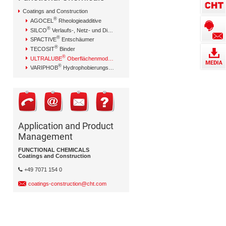
Coatings and Construction
®
AGOCEL
Rheologieadditive
®
SILCO
Verlaufs-, Netz- und Dispergieradditive
®
SPACTIVE
Entschäumer
®
TECOSIT
Binder
®
ULTRALUBE
Oberflächenmodifikation
®
VARIPHOB
Hydrophobierungsmittel
Application and Product
Management
FUNCTIONAL CHEMICALS
Coatings and Construction
+49 7071 154 0
coatings-construction@cht.com