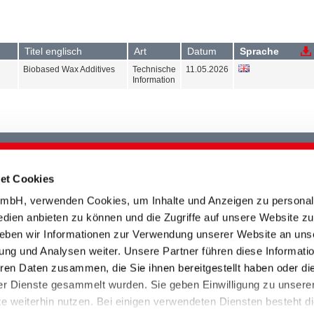
Titel englisch
Art
Datum
Sprache
Biobased Wax Additives
Technische
11.05.2026
Information
et Cookies
Bitte wählen Sie mindestens eine
Produktart aus
bH, verwenden Cookies, um Inhalte und Anzeigen zu personali
edien anbieten zu können und die Zugriffe auf unsere Website zu
eben wir Informationen zur Verwendung unserer Website an uns
ung und Analysen weiter. Unsere Partner führen diese Informati
ren Daten zusammen, die Sie ihnen bereitgestellt haben oder di
r Dienste gesammelt wurden. Sie geben Einwilligung zu unsere
Bitte wählen Sie mindestens ein
 weiterhin nutzen. Bei einigen verwendeten Diensten besteht d
Sortiment aus