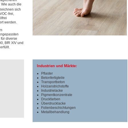
räglicheren
 Wie auch die
zeichnen sich
VOC-frei,
lfrei
ert werden.
em
angepassten
für diverse
00, BfR XIV und
rfüllt.
Industrien und Märkte:
Pflaster
Betonfertigteile
Transportbeton
Holzanstrichstoffe
Industrielacke
Pigmentkonzentrate
Druckfarben
Überdrucklacke
Folienbeschichtungen
Metallbehandlung