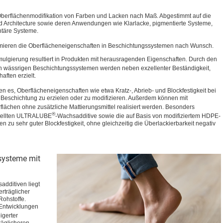
Oberflächenmodifikation von Farben und Lacken nach Maß. Abgestimmt auf die
nd Architecture sowie deren Anwendungen wie Klarlacke, pigmentierte Systeme,
ntäre Systeme.
imieren die Oberflächeneigenschaften in Beschichtungssystemen nach Wunsch.
ulgierung resultiert in Produkten mit herausragenden Eigenschaften. Durch den
in wässrigen Beschichtungssystemen werden neben exzellenter Beständigkeit,
aften erzielt.
es, Oberflächeneigenschaften wie etwa Kratz-, Abrieb- und Blockfestigkeit bei
Beschichtung zu erzielen oder zu modifizieren. Außerdem können mit
lächen ohne zusätzliche Mattierungsmittel realisiert werden. Besonders
®
stellten ULTRALUBE
-Wachsadditive sowie die auf Basis von modifiziertem HDPE-
zu sehr guter Blockfestigkeit, ohne gleichzeitig die Überlackierbarkeit negativ
systeme mit
dditiven liegt
rträglicher
Rohstoffe.
 Entwicklungen
igerter