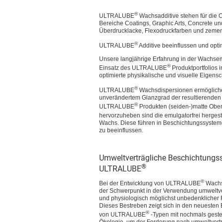
®
ULTRALUBE
Wachsadditive stehen für die 
Bereiche Coatings, Graphic Arts, Concrete u
Überdrucklacke, Flexodruckfarben und zeme
®
ULTRALUBE
Additive beeinflussen und opt
Unsere langjährige Erfahrung in der Wachsem
®
Einsatz des ULTRALUBE
Produktportfolios 
optimierte physikalische und visuelle Eigensch
®
ULTRALUBE
Wachsdispersionen ermöglichen 
unverändertem Glanzgrad der resultierenden 
®
ULTRALUBE
Produkten (seiden-)matte Oberf
hervorzuheben sind die emulgatorfrei herge
Wachs. Diese führen in Beschichtungssystemen 
zu beeinflussen.
Umweltverträgliche Beschichtungs
®
ULTRALUBE
®
Bei der Entwicklung von ULTRALUBE
Wachsa
der Schwerpunkt in der Verwendung umweltve
und physiologisch möglichst unbedenklicher 
Dieses Bestreben zeigt sich in den neuesten
®
von ULTRALUBE
-Typen mit nochmals geste