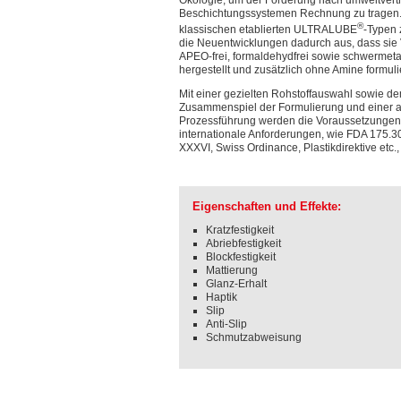
Ökologie, um der Forderung nach umweltvert
Beschichtungssystemen Rechnung zu tragen.
®
klassischen etablierten ULTRALUBE
-Typen 
die Neuentwicklungen dadurch aus, dass sie 
APEO-frei, formaldehydfrei sowie schwermetal
hergestellt und zusätzlich ohne Amine formuli
Mit einer gezielten Rohstoffauswahl sowie d
Zusammenspiel der Formulierung und einer 
Prozessführung werden die Voraussetzungen 
internationale Anforderungen, wie FDA 175.3
XXXVI, Swiss Ordinance, Plastikdirektive etc., e
Eigenschaften und Effekte:
Kratzfestigkeit
Abriebfestigkeit
Blockfestigkeit
Mattierung
Glanz-Erhalt
Haptik
Slip
Anti-Slip
Schmutzabweisung