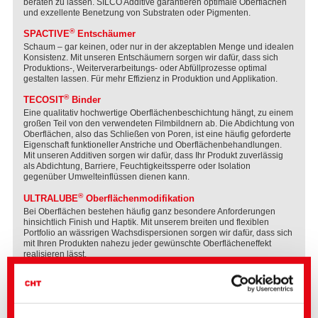
beraten zu lassen. SILCO Additive garantieren optimale Oberflächen
und exzellente Benetzung von Substraten oder Pigmenten.
®
SPACTIVE
Entschäumer
Schaum – gar keinen, oder nur in der akzeptablen Menge und idealen
Konsistenz. Mit unseren Entschäumern sorgen wir dafür, dass sich
Produktions-, Weiterverarbeitungs- oder Abfüllprozesse optimal
gestalten lassen. Für mehr Effizienz in Produktion und Applikation.
®
TECOSIT
Binder
Eine qualitativ hochwertige Oberflächenbeschichtung hängt, zu einem
großen Teil von den verwendeten Filmbildnern ab. Die Abdichtung von
Oberflächen, also das Schließen von Poren, ist eine häufig geforderte
Eigenschaft funktioneller Anstriche und Oberflächenbehandlungen.
Mit unseren Additiven sorgen wir dafür, dass Ihr Produkt zuverlässig
als Abdichtung, Barriere, Feuchtigkeitssperre oder Isolation
gegenüber Umwelteinflüssen dienen kann.
®
ULTRALUBE
Oberflächenmodifikation
Bei Oberflächen bestehen häufig ganz besondere Anforderungen
hinsichtlich Finish und Haptik. Mit unserem breiten und flexiblen
Portfolio an wässrigen Wachsdispersionen sorgen wir dafür, dass sich
mit Ihren Produkten nahezu jeder gewünschte Oberflächeneffekt
realisieren lässt.
®
VARIPHOB
Hydrophobierungsmittel
Oberflächenbehandlungen dienen häufig dazu den Untergrund zu
schützen, indem eine Wasseraufnahme verhindert wird. Die
hydrophobierende Wirkung ist die zentrale funktionale Eigenschaft.