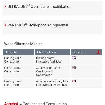
®
ULTRALUBE
Oberflächenmodifikation
®
VARIPHOB
Hydrophobierungsmittel
Weiterführende Medien
Bereich
Titel englisch
Sprache
Coatings and
Mix and Match |
Construction
Innovative Additives
Coatings and
Additives for Paints,
Construction
Coatings and
Construction
Coatings and
Additives for Printing Inks
Construction
and Overprint Varnishes
Angebot
▸ Coatings and Construction