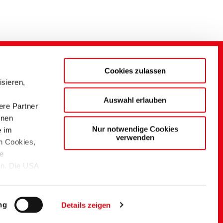
Cookies zulassen
sieren,
Auswahl erlauben
ere Partner
onen
Nur notwendige Cookies
e im
verwenden
n Cookies,
ie
en. Die USA
tzniveau.
sofern sie
ng
Details zeigen