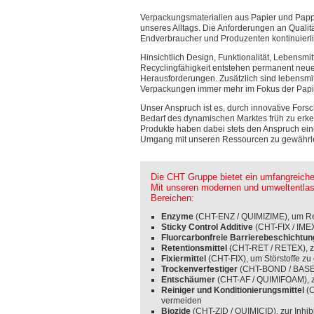
Verpackungsmaterialien aus Papier und Pappe 
unseres Alltags. Die Anforderungen an Qualitä
Endverbraucher und Produzenten kontinuierli
Hinsichtlich Design, Funktionalität, Lebensmit
Recyclingfähigkeit entstehen permanent neu
Herausforderungen. Zusätzlich sind lebensmit
Verpackungen immer mehr im Fokus der Papie
Unser Anspruch ist es, durch innovative For
Bedarf des dynamischen Marktes früh zu erke
Produkte haben dabei stets den Anspruch ei
Umgang mit unseren Ressourcen zu gewährle
Die CHT Gruppe bietet ein umfangreiches
Mit unseren modernen und umweltentlast
Bereichen:
Enzyme
(CHT-ENZ / QUIMIZIME), um Ref
Sticky Control Additive
(CHT-FIX / IMEX
Fluorcarbonfreie Barrierebeschichtu
Retentionsmittel
(CHT-RET / RETEX), z
Fixiermittel
(CHT-FIX), um Störstoffe zu 
Trockenverfestiger
(CHT-BOND / BASE E
Entschäumer
(CHT-AF / QUIMIFOAM), z
Reiniger und Konditionierungsmittel
(
vermeiden
Biozide
(CHT-ZID / QUIMICID), zur Inhi