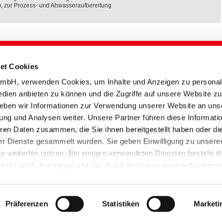
 zur Prozess- und Abwasseraufbereitung
Titel englisch
Art
Datum
Sprache
et Cookies
nd
Sustainable Paper and
Technische
05.06.2025
bH, verwenden Cookies, um Inhalte und Anzeigen zu personali
Packaging Adhesives
Information
edien anbieten zu können und die Zugriffe auf unsere Website zu
Smart Solutions for
Broschüre
10.03.2025
Packaging
eben wir Informationen zur Verwendung unserer Website an uns
ung und Analysen weiter. Unsere Partner führen diese Informati
Sustainable Food
ePaper
05.01.2024
ng
Packaging
ren Daten zusammen, die Sie ihnen bereitgestellt haben oder di
Packaging, printing and
Broschüre
20.04.2018
r Dienste gesammelt wurden. Sie geben Einwilligung zu unsere
writing papers
 weiterhin nutzen. Bei einigen verwendeten Diensten besteht d
 in die USA übertragen und durch US-Behörden verarbeitet werd
chtslage als unsicheres Drittland mit unzureichendem Datenschu
gies
Verpackungs- und Graphische Papiere
verfügen nur dann über ein angemessenes Datenschutzniveau, 
ta Privacy Framework zertifiziert haben und somit der
Präferenzen
Statistiken
Marketi
ss der EU-Kommission gem. Art. 45 DS-GVO greift.
Sitemap