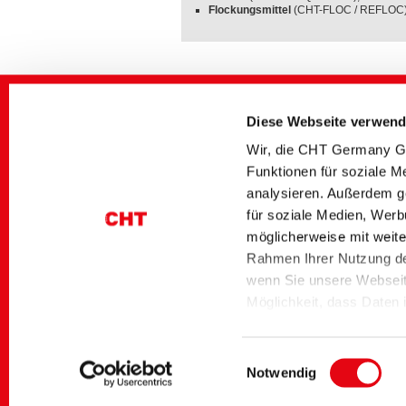
Flockungsmittel
(CHT-FLOC / REFLOC),
Weiterführende Medien
Bereich
Titel deutsch
Diese Webseite verwend
Paper Technologies
Nachhaltige Papier- u
Wir, die CHT Germany Gm
Verpackungsklebstoffe
Funktionen für soziale M
Paper Technologies
Smarte Lösungen für
Verpackungen
analysieren. Außerdem g
für soziale Medien, Werb
Paper Technologies
Nachhaltige
Lebensmittelverpacku
möglicherweise mit weite
Paper Technologies
Verpackungspapiere /
Rahmen Ihrer Nutzung de
Graphische Papiere
wenn Sie unsere Webseite
Möglichkeit, dass Daten
gelten nach aktueller Re
Startseite
Industrial Solutions
Paper Technolo
Unternehmen in den USA 
Einwilligungsauswahl
sich unter dem EU-US Da
Notwendig
Angemessenheitsbeschlu
Kontakt
Impressum
Datenschutz