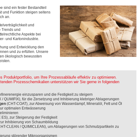
sind ein fester Bestandteil
t und Funktion steigen seitens
ch an.
telverträglichkeit und
e Trends und
telrechtliche Aspekte bei
r- und Kartonindustrie.
schung und Entwicklung den
nnen und zu erfüllen. Unsere
nen ökologisch bewussten
isten.
 Produktportfolio, um Ihre Prozessabläufe effektiv zu optimieren.
enden Prozesschemikalien unterstützen wir Sie gerne in folgenden
inerenergie einzusparen und die Festigkeit zu steigern
 / QUMIFIX), für die Zersetzung und Inhibierung klebriger Ablagerungen
ngen
(CHT-COAT), zur Abweisung von Wasserdampf, Mineralöl, Fett und Öl
ur optimalen Entwässerung
eliminieren
S), zur Steigerung der Festigkeit
ur Inhibierung von Schaumbildung
CHT-CLEAN / QUIMICLEAN), um Ablagerungen von Schmutzpartikeln zu
bierung störender Mikroorganismen