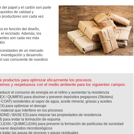
 del papel y el cartón son parte
quisitos de calidad y
y productores son cada vez
s en función del diseño,
 el reciclado. Además, los
imentos son cada vez más
tón.
 necesidades de un mercado
nvestigación y desarrollo.
l uso consciente de nuestros
 productos para optimizar eficazmente los procesos.
rnos y respetuosos con el medio ambiente para los siguientes campos:
ucir el consumo de energía en el refino y aumentar la resistencia
EX / QUMIFIX) para disolver y prevenir depósitos pegajosos (Stickies)
COAT) resistentes al vapor de agua, aceite mineral, grasas y aceites
) para optimizar el drenaje
 material que interfiere en los procesos
BOND / BASE ES) para mejorar las propiedades de resistencia
 para evitar la formación de espuma
LEAN / QUIMICLEAN) para prevenir la formación de partículas de suciedad
venir depósitos microbiológicos
ratar las aguas de proceso y aguas residuales