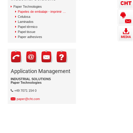
Paper Technologies
Papeles de embalaje - imprimir y escribir
Celulosa
Laminados
Papel térmico
Papel tissue
Paper adhesives
Application Management
INDUSTRIAL SOLUTIONS
Paper Technologies
+49 7071 154 0
paper@cht.com