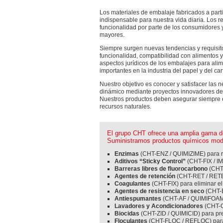
Los materiales de embalaje fabricados a partir
indispensable para nuestra vida diaria. Los re
funcionalidad por parte de los consumidores 
mayores.
Siempre surgen nuevas tendencias y requisito
funcionalidad, compatibilidad con alimentos y
aspectos jurídicos de los embalajes para al
importantes en la industria del papel y del car
Nuestro objetivo es conocer y satisfacer las
dinámico mediante proyectos innovadores de i
Nuestros productos deben asegurar siempre e
recursos naturales.
El grupo CHT ofrece una amplia gama de
Suministramos productos químicos mode
Enzimas
(CHT-ENZ / QUIMIZIME) para red
Aditivos “Sticky Control”
(CHT-FIX / IM
Barreras libres de fluorocarbono
(CHT-
Agentes de retención
(CHT-RET / RETEX
Coagulantes
(CHT-FIX) para eliminar el
Agentes de resistencia en seco
(CHT-
Antiespumantes
(CHT-AF / QUIMIFOAM)
Lavadores y Acondicionadores
(CHT-C
Biocidas
(CHT-ZID / QUIMICID) para pre
Floculantes
(CHT-FLOC / REFLOC) para t