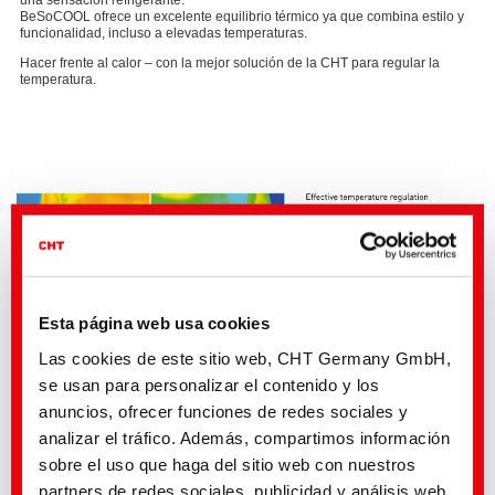
BeSoCOOL ofrece un excelente equilibrio térmico ya que combina estilo y
funcionalidad, incluso a elevadas temperaturas.
Hacer frente al calor – con la mejor solución de la CHT para regular la
temperatura.
Esta página web usa cookies
Las cookies de este sitio web, CHT Germany GmbH,
se usan para personalizar el contenido y los
anuncios, ofrecer funciones de redes sociales y
Efecto refrescante después de una intensa actividad
analizar el tráfico. Además, compartimos información
Proporciona la mejor regulación del calor y la humedad en las prendas
sobre el uso que haga del sitio web con nuestros
basándose en una formulación altamente eficaz y probada.
partners de redes sociales, publicidad y análisis web,
Adecuado para ropa de tiempo libre, de deporte, de dormir y prendas