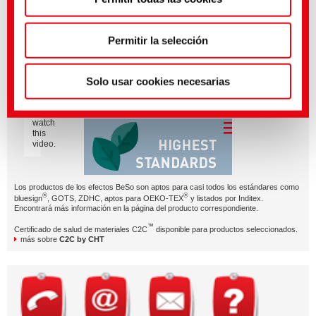
BeSoCOOL – just one of our smart effects with character.
política de privacidad
.
(Impresión)
BeSoCOOL explicado brevemente
Permitir la selección
Please
Solo usar cookies necesarias
accept
Marketing
BeSoEFFECTIVE - Selección de productos probada
cookies
to
watch
this
video.
Los productos de los efectos BeSo son aptos para casi todos los estándares como
®
®
bluesign
, GOTS, ZDHC, aptos para OEKO-TEX
y listados por Inditex.
Encontrará más información en la página del producto correspondiente.
™
Certificado de salud de materiales C2C
disponible para productos seleccionados.
más sobre
C2C by CHT