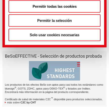
Puedes hacer ajustes más precisos aquí o en nuestra
Alargar la vida de la ropa reduce el consumo de recursos y, por tanto,
Permitir todas las cookies
política de privacidad
.
(Impresión)
también el impacto medioambiental
Permitir la selección
BeSoBRIGHT – just one of our smart effects with
character.
Solo usar cookies necesarias
BeSoEFFECTIVE - Selección de productos probada
Los productos de los efectos BeSo son aptos para casi todos los estándares como
®
®
bluesign
, GOTS, ZDHC, aptos para OEKO-TEX
y listados por Inditex.
Encontrará más información en la página del producto correspondiente.
™
Certificado de salud de materiales C2C
disponible para productos seleccionados.
más sobre
C2C by CHT