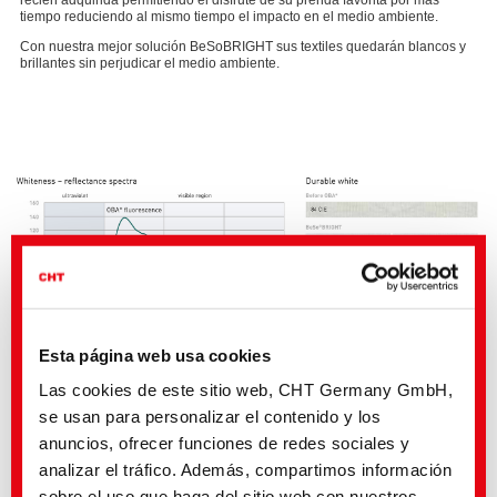
tiempo reduciendo al mismo tiempo el impacto en el medio ambiente.
Con nuestra mejor solución BeSoBRIGHT sus textiles quedarán blancos y
brillantes sin perjudicar el medio ambiente.
Esta página web usa cookies
Las cookies de este sitio web, CHT Germany GmbH,
se usan para personalizar el contenido y los
¿Cómo funciona BeSoBRIGHT?
anuncios, ofrecer funciones de redes sociales y
Blanco y brillo duradero
analizar el tráfico. Además, compartimos información
Prolonga la vida útil de la prenda
Evita el agrisamiento y el amarilleo incluso después de varios lavados
sobre el uso que haga del sitio web con nuestros