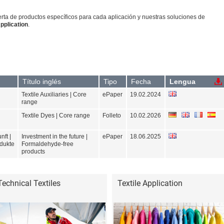
rta de productos específicos para cada aplicación y nuestras soluciones de
Application
.
Título inglés
Tipo
Fecha
Lengua
Textile Auxiliaries | Core
ePaper
19.02.2024
range
Textile Dyes | Core range
Folleto
10.02.2026
nft |
Investment in the future |
ePaper
18.06.2025
dukte
Formaldehyde-free
products
Technical Textiles
Textile Application