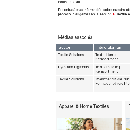
industria textil.
Encontrará más información sobre nuestra ofe
proceso inteligentes en la sección
Textile 
Médias associés
Sector
Título alemán
Textile Solutions
Textilhilfsmittel |
Kernsortiment
Dyes and Pigments
Textilfarbstoffe |
Kernsortiment
Textile Solutions
Investment in die Zuku
Formaldehydfreie Pro
Apparel & Home Textiles