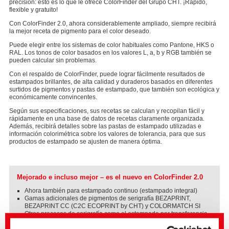
precisión: esto es lo que le ofrece ColorFinder del Grupo CHT. ¡Rápido,
flexible y gratuito!
Con ColorFinder 2.0, ahora considerablemente ampliado, siempre recibirá
la mejor receta de pigmento para el color deseado.
Puede elegir entre los sistemas de color habituales como Pantone, HKS o
RAL. Los tonos de color basados ​​en los valores L, a, b y RGB también se
pueden calcular sin problemas.
Con el respaldo de ColorFinder, puede lograr fácilmente resultados de
estampados brillantes, de alta calidad y duraderos basados ​​en diferentes
surtidos de pigmentos y pastas de estampado, que también son ecológica y
económicamente convincentes.
Según sus especificaciones, sus recetas se calculan y recopilan fácil y
rápidamente en una base de datos de recetas claramente organizada.
Además, recibirá detalles sobre las pastas de estampado utilizadas e
información colorimétrica sobre los valores de tolerancia, para que sus
productos de estampado se ajusten de manera óptima.
Mejorado e incluso mejor – es el nuevo en ColorFinder 2.0
Ahora también para estampado continuo (estampado integral)
Gamas adicionales de pigmentos de serigrafía BEZAPRINT,
BEZAPRINT CC (C2C ECOPRINT by CHT) y COLORMATCH SI
Otros procesos de serigrafía como el estampado por transferencia
– Con enfoque en la sostenibilidad - Selección de pigmentos