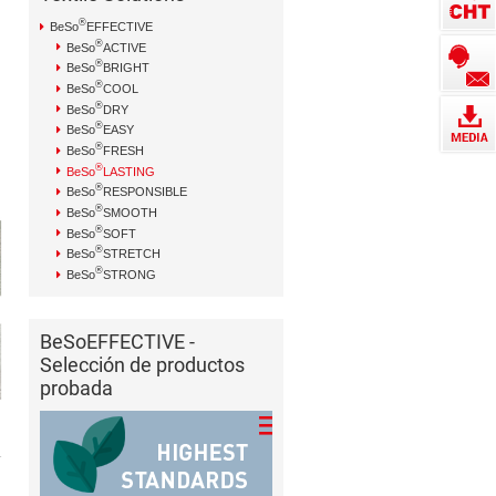
®
BeSo
EFFECTIVE
®
BeSo
ACTIVE
®
BeSo
BRIGHT
®
BeSo
COOL
®
BeSo
DRY
®
BeSo
EASY
®
BeSo
FRESH
®
BeSo
LASTING
®
BeSo
RESPONSIBLE
®
BeSo
SMOOTH
®
BeSo
SOFT
®
BeSo
STRETCH
®
BeSo
STRONG
BeSoEFFECTIVE -
Selección de productos
probada