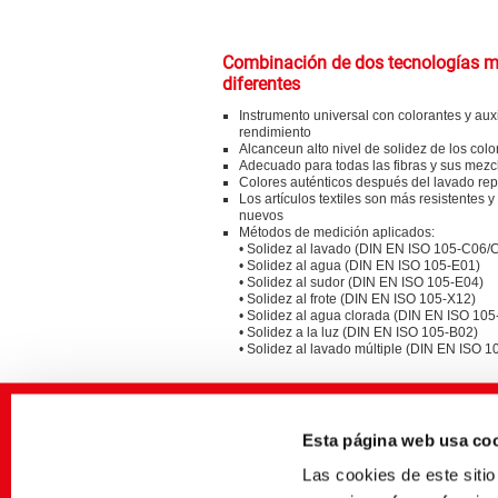
Combinación de dos tecnologías 
diferentes
Instrumento universal con colorantes y auxi
rendimiento
Alcanceun alto nivel de solidez de los colo
Adecuado para todas las fibras y sus mezc
Colores auténticos después del lavado repe
Los artículos textiles son más resistentes 
nuevos
Métodos de medición aplicados:
• Solidez al lavado (DIN EN ISO 105-C06/
• Solidez al agua (DIN EN ISO 105-E01)
• Solidez al sudor (DIN EN ISO 105-E04)
• Solidez al frote (DIN EN ISO 105-X12)
• Solidez al agua clorada (DIN EN ISO 105
• Solidez a la luz (DIN EN ISO 105-B02)
• Solidez al lavado múltiple (DIN EN ISO 
Aspectos especiales de sostenibili
Esta página web usa co
BEZAKTIV ONE: colorantes para ahorrar a
al teñir CO con muy buenas propiedades de
lavado múltiple
Las cookies de este sit
BEZAKTIV Soaping Advisor: optimice sus 