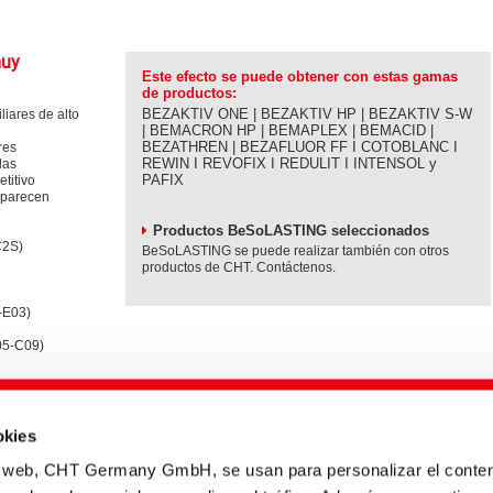
muy
Este efecto se puede obtener con estas gamas
de productos:
BEZAKTIV ONE | BEZAKTIV HP | BEZAKTIV S-W
liares de alto
| BEMACRON HP | BEMAPLEX | BEMACID |
BEZATHREN | BEZAFLUOR FF I COTOBLANC I
res
REWIN I REVOFIX I REDULIT I INTENSOL y
las
PAFIX
titivo
y parecen
Productos BeSoLASTING seleccionados
C2S)
BeSoLASTING se puede realizar también con otros
productos de CHT. Contáctenos.
-E03)
105-C09)
dad
okies
gua y energía
 solidez al
io web, CHT Germany GmbH, se usan para personalizar el conten
baños de