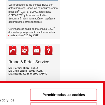
Los productos de los efectos BeSo son
aptos para casi todos los estándares como
®
bluesign
, GOTS, ZDHC, aptos para
®
OEKO-TEX
y listados por Inditex.
Encontrará más información en la página
del producto correspondiente.
™
Certificado de salud de materiales C2C
disponible para productos seleccionados.
más sobre
C2C by CHT
Brand & Retail Service
Mr. Dietmar Hipp | EMEA
Mr. Craig White | AMERICAS
Ms. Nittima Kulmanoros | APAC
brand-retail-service@cht.com
Permitir todas las cookies
ido y los