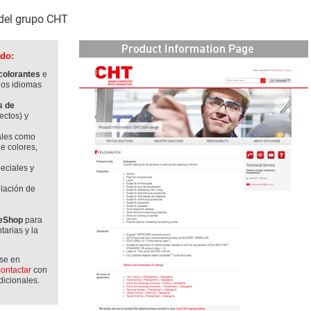
 del grupo CHT
ado:
 colorantes
e
ios idiomas
s de
ectos) y
ales como
de colores,
eciales y
ulación de
eShop
para
arias y la
rse en
contactar
con
dicionales.