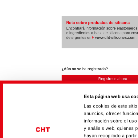
Nota sobre productos de silicona
Encontrará información sobre elastómeros 
e ingredientes a base de silicona para cos
detergentes en
www.cht-silicones.com
.
¿Aún no se ha registrado?
Regístrese ahora
Esta página web usa co
Las cookies de este sit
anuncios, ofrecer funcio
información sobre el uso
y análisis web, quienes 
hayan recopilado a parti