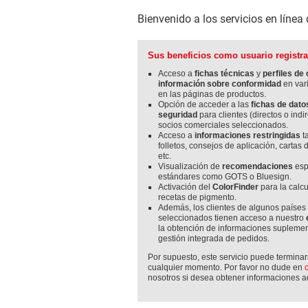
Bienvenido a los servicios en línea
Sus beneficios como usuario registr
Acceso a
fichas técnicas
y
perfiles de
información sobre conformidad
en var
en las páginas de productos.
Opción de acceder a las
fichas de dato
seguridad
para clientes (directos o indir
socios comerciales seleccionados.
Acceso a
informaciones restringidas
t
folletos, consejos de aplicación, cartas 
etc.
Visualización de
recomendaciones
esp
estándares como GOTS o Bluesign.
Activación del
ColorFinder
para la calc
recetas de pigmento.
Además, los clientes de algunos países
seleccionados tienen acceso a nuestro
la obtención de informaciones suplement
gestión integrada de pedidos.
Por supuesto, este servicio puede termina
cualquier momento. Por favor no dude en
nosotros si desea obtener informaciones a