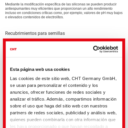
Mediante la modificación específica de las siliconas se pueden producir
antiespumantes muy eficientes que proporcionan un alto rendimiento
incluso en condiciones críticas como, por ejemplo, valores de pH muy bajos
o elevados contenidos de electrolítos.
Recubrimientos para semillas
Aunque las emulsiones de cera son un segmento nicho dentro del mercado
de materiales para recubrimiento de semillas, desempeñan un papel
importante en la mejora de la fluidez, la resistencia a la abrasión y el control
de la humedad de las semillas. Nuestras emulsiones de cera de origen
biológico y sin microplásticos garantizan una reducción eficaz del polvo y
una mejor manipulación de las semillas.
Esta página web usa cookies
Las cookies de este sitio web, CHT Germany GmbH,
se usan para personalizar el contenido y los
Campos de aplicación
anuncios, ofrecer funciones de redes sociales y
Formulaciones de productos auxiliares
analizar el tráfico. Además, compartimos información
Fertilizantes y productos fitosanitarios
sobre el uso que haga del sitio web con nuestros
Recubrimientos de semillas
partners de redes sociales, publicidad y análisis web,
quienes pueden combinarla con otra información que
les haya proporcionado o que hayan recopilado a