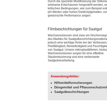
Durch die spezielle Modifizierung der Siliko
wirksame Entschäumer hergestellt werden, we
kritischen Bedingungen, wie zum Beispiel ex
pH-Werten oder hohen Elektrolytgehalten, no
gewünschte Performance zeigen.
Filmbeschichtungen für Saatgut
Wachsemulsionen sind zwar ein Nischensegm
des Marktes für Saatgutbeschichtungsmaterial
jedoch eine wichtige Rolle bei der Verbesser
Fließfähigkeit, Abriebfestigkeit und Feuchtigk
von Saatgut. Unsere mikroplastikfreien, bioba
Wachsemulsionen sorgen für eine effektive
Staubreduzierung und eine verbesserte
Saatgutverarbeitung.
Anwendungsfelder:
Hilfsmittelformulierungen
Düngemittel und Pflanzenschutzmit
Saatgutbeschichtungen