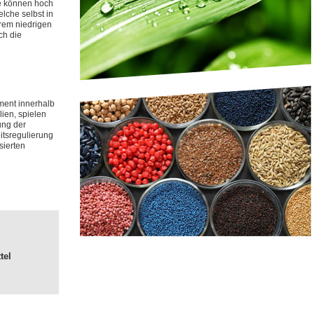
ne können hoch
lche selbst in
trem niedrigen
ch die
ent innerhalb
ien, spielen
ung der
eitsregulierung
sierten
tel