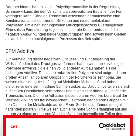
Darüber hinaus haben solche Polyethylenadditive in der Regel eine gute
Schmierwirkung, die den Verschleiß an beweglichen Bauteilen der Form
verringern kann. Gängige Trennmittel verwenden normalerweise eine
Kombination aus modifizierten Silikonen und niedermolekularen
Polymeren, um einen störungsfreien Druckgussprozess zu ermöglichen.
Eine solche Formulierung ist jedoch immer ein Kompromiss, und die
negativen Auswirkungen beider Additivgruppen sind sowohl beim Gießen
als auch bei den nachfolgenden Prozessen deutlich spürbar.
CPM Additive
Zur Vermeidung dieser negativen Einflüsse und zur Steigerung der
Wirtschaftlichkeit des Druckgussverfahrens haben wir neue kurzkettige
Polymere entwickelt, die einen völlig anderen Aufbau haben als die
bisherigen Additive. Diese neu entwickelten Polymere sind aufgrund ihrer
großen Anzahl an polaren Gruppen in der Polymerkette sehr polar. Sie
weisen eine sehr gute Haftung auf Metalloberflächen auf und haben
gleichzeitig eine sehr niedrige Schmelzviskosität. Dadurch verteilen sie sich
auf heißen Oberflächen sehr schnell und bilden sehr dünne, gut haftende
Trennschichten. Die hohe Adhäsion dieser polaren Additive beruht auf der
Wechselwirkung der frei beweglichen Elektronen der polaren Gruppen mit
den Dipolen der Metalloxide auf der Form. Solche ultradünnen und gut
haftenden polaren Filme weisen auch eine hohe Schmierfähigkeit auf und
tragen zu einem geringeren Verschleiß an den beweglichen Teilen des
Werkzeugs (z. B. an den Auswerfern) bei. Darüber hinaus weisen sie ein
sehr hohes Trennvermögen während des Gießprozesses auf. Nach dem
Gießvorgang verbleibende Trennmittelreste werden bei der nächsten
Anwendung abgewaschen, so dass sich in den kühleren Zonen der Form