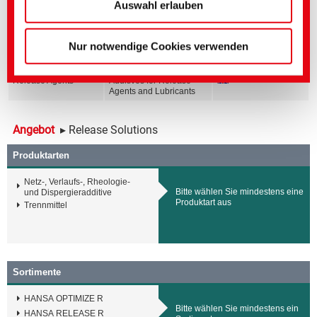
(Impressum)
Bereich
Titel englisch
Sprache
Auswahl erlauben
Release Agents
Core Range for Galvanic
Coatings
Nur notwendige Cookies verwenden
Release Agents
Core Range for Release
Agents
Release Agents
Additives for Release
Agents and Lubricants
Angebot
▸ Release Solutions
Produktarten
Netz-, Verlaufs-, Rheologie-
Bitte wählen Sie mindestens eine
und Dispergieradditive
Produktart aus
Trennmittel
Sortimente
HANSA OPTIMIZE R
Bitte wählen Sie mindestens ein
HANSA RELEASE R