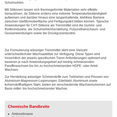
Schuhsohlen.
Mit Silikonen lassen sich thermogeformte Materialien sehr effektiv
herauslösen, da Silikone erstens eine extreme Temperaturbeständigkeit
aufweisen und darüber hinaus eine langanhaltende, klebfreie Barriere
zwischen Gießformoberfläche und Fertigungsteil bilden können. Typische
Anwendungen für CHT-Silikone als Trennmittel sind die Gummi- und
Reifenindustrie, die Schuhsohlenherstellung, Polyurethanschaum- und
Gussanwendungen sowie die Druckgussindustrie.
Zur Formulierung wässriger Trennmittel steht eine Vielzahl
unterschiedlichster Wachsadditive zur Verfügung. Diese Typen sind
hinsichtlich der jeweils spezifischen Trenn-Anforderungen optimiert und
basieren je nach Anwendungsgebiet auf niedrig schmelzenden
Paraffinwachsen bis hin zu hochschmelzenden HDPE- oder Amid-
Wachsen.
Zur Herstellung wässriger Schmierstoffe zum Tiefziehen und Pressen von
Aluminium-Magnesium-Legierungen, Edelstahl, Aluminium sowie
kohlenstoffhaltigem Stahl, bieten wir verschiedenste Wachsemulsionen auf
Basis mittel- bis hochschmelzender Wachse.
Chemische Bandbreite
Aminosiloxane