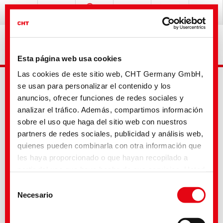
Esta página web usa cookies
Las cookies de este sitio web, CHT Germany GmbH,
se usan para personalizar el contenido y los
anuncios, ofrecer funciones de redes sociales y
analizar el tráfico. Además, compartimos información
sobre el uso que haga del sitio web con nuestros
partners de redes sociales, publicidad y análisis web,
Mobile Login
quienes pueden combinarla con otra información que
les haya proporcionado o que hayan recopilado a
Nombre de usuario:
partir del uso que haya hecho de sus servicios. Usted
acepta nuestras cookies si continúa utilizando
Contraseña:
Selección
nuestro sitio web. Con algunos de los servicios
Necesario
de
utilizados, existe la posibilidad de que los datos se
consentimiento
Login
transfieran a los Estados Unidos y sean tratados por