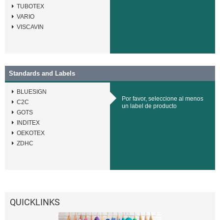
TUBOTEX
VARIO
VISCAVIN
Standards and Labels
BLUESIGN
Por favor, seleccione al menos
C2C
un label de producto
GOTS
INDITEX
OEKOTEX
ZDHC
QUICKLINKS