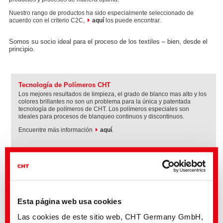
Nuestro rango de productos ha sido especialmente seleccionado de
acuerdo con el criterio C2C,
aquí
los puede encontrar.
Somos su socio ideal para el proceso de los textiles – bien, desde el
principio.
Tecnología de Polímeros CHT
Los mejores resultados de limpieza, el grado de blanco mas alto y los
colores brillantes no son un problema para la única y patentada
tecnología de polímeros de CHT. Los polímeros especiales son
ideales para procesos de blanqueo continuos y discontinuos.
Encuentre más información
aquí
.
Médias associés
Sector
Título inglés
Lengua
Textile Solutions
VARIO BLEACH 4P |
Esta página web usa cookies
Peroxide Booster for
Cellulose
Las cookies de este sitio web, CHT Germany GmbH,