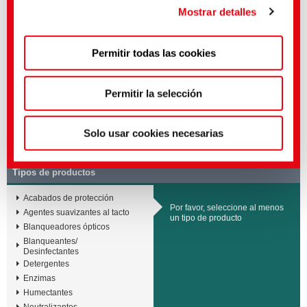
UE con arreglo al artículo 45 del RGPD.
Mostrar detalles
Washing Solutions
SMART UV POWER
Washing System
Puedes hacer ajustes más precisos aquí o en nuestra
Washing Solutions
SMART EXCELLENT
Permitir todas las cookies
Washing System
política de privacidad
.
(Impresión)
Washing Solutions
SMART PROTECTION |
Gentle washing
Permitir la selección
Washing Solutions
BEIBLEACH POWER
ACTIVE washing system
Solo usar cookies necesarias
Oferta
▸ Cuidado de textiles
Tipos de productos
Acabados de protección
Por favor, seleccione al menos
Agentes suavizantes al tacto
un tipo de producto
Blanqueadores ópticos
Blanqueantes/
Desinfectantes
Detergentes
Enzimas
Humectantes
Neutralizantes