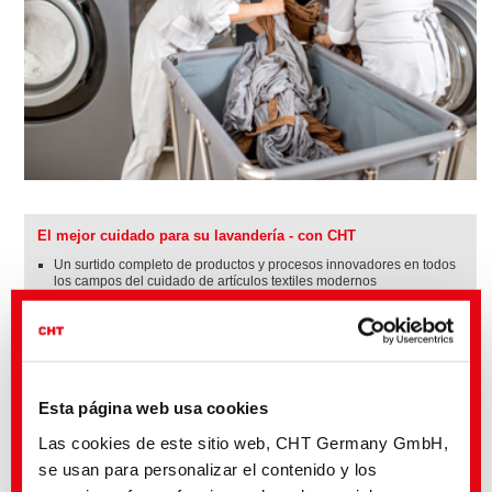
El mejor cuidado para su lavandería - con CHT
Un surtido completo de productos y procesos innovadores en todos
los campos del cuidado de artículos textiles modernos
Una técnica de dosificación compacta y potente
Conocimientos como especialistas a lo largo de toda la cadena de
producción textil
Un elenco de servicios que complementan a nuestra oferta:
asesoramiento y laboratorios, capacitación, seguridad de producto y
protección del medio ambiente
Asesoramiento en el ámbito de la gestión energética para
Esta página web usa cookies
lavanderías industriales
Soluciones de sistema a medida de las necesidades del cliente
Las cookies de este sitio web, CHT Germany GmbH,
Procesos de lavado innovadores y de máxima eficiencia como el
SMART UV POWER o el SMART PROTECTION
se usan para personalizar el contenido y los