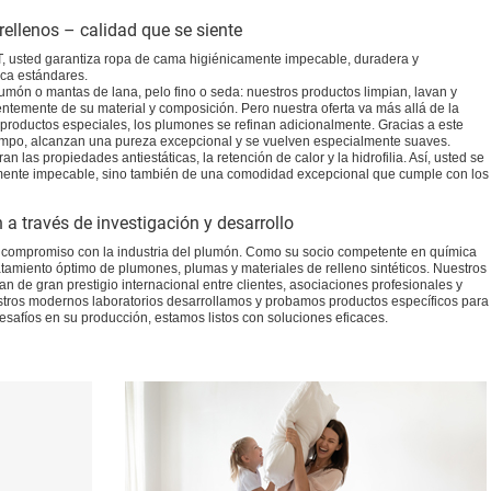
ellenos – calidad que se siente
, usted garantiza ropa de cama higiénicamente impecable, duradera y
rca estándares.
món o mantas de lana, pelo fino o seda: nuestros productos limpian, lavan y
ntemente de su material y composición. Pero nuestra oferta va más allá de la
 productos especiales, los plumones se refinan adicionalmente. Gracias a este
iempo, alcanzan una pureza excepcional y se vuelven especialmente suaves.
las propiedades antiestáticas, la retención de calor y la hidrofilia. Así, usted se
amente impecable, sino también de una comodidad excepcional que cumple con los
 a través de investigación y desarrollo
ro compromiso con la industria del plumón. Como su socio competente en química
atamiento óptimo de plumones, plumas y materiales de relleno sintéticos. Nuestros
an de gran prestigio internacional entre clientes, asociaciones profesionales y
estros modernos laboratorios desarrollamos y probamos productos específicos para
esafíos en su producción, estamos listos con soluciones eficaces.