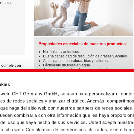
e llama
Propiedades especiales de nuestros productos
No iónicos / aniónicos
Buena capacidad de disolución de grasas y aceites
Aptos para temperaturas frías y calientes
Fácilmente diluibles en agua
d cumple con
Adecuados para lavadoras y vaporizadores
y confort –
Líquidos y por lo tanto de dosificación ideal
okies
io web, CHT Germany GmbH, se usan para personalizar el conten
nes de redes sociales y analizar el tráfico. Además, compartimo
 que haga del sitio web con nuestros partners de redes sociales,
pueden combinarla con otra información que les haya proporcion
Título inglés
Tipo
Fecha
Lengua
r del uso que haya hecho de sus servicios. Usted acepta nuestra
Overview bed feather
Información
30.11.2023
o sitio web. Con algunos de los servicios utilizados, existe la po
auxiliaries
técnica