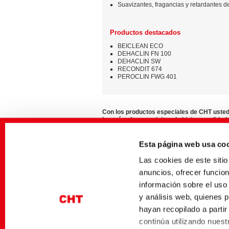
Suavizantes, fragancias y retardantes d
Productos destacados
BEICLEAN ECO
DEHACLIN FN 100
DEHACLIN SW
RECONDIT 674
PEROCLIN FWG 401
Con los productos especiales de CHT uste
los más altos requisitos de higiene, calidad 
para ropa de cama que entusiasma.
Estamos encantados de ayudarle.
Esta página web usa co
Las cookies de este sit
anuncios, ofrecer funcio
información sobre el uso
Médias associés
y análisis web, quienes 
Sector
Título alemán
hayan recopilado a parti
Washing Solutions
Übersicht Bettfedern-
continúa utilizando nuestr
Hilfsmittel