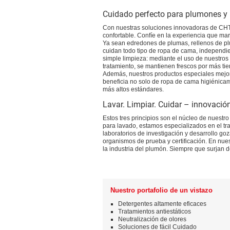
Cuidado perfecto para plumones y r
Con nuestras soluciones innovadoras de CHT
confortable. Confíe en la experiencia que ma
Ya sean edredones de plumas, rellenos de plu
cuidan todo tipo de ropa de cama, independie
simple limpieza: mediante el uso de nuestros
tratamiento, se mantienen frescos por más t
Además, nuestros productos especiales mejoran 
beneficia no solo de ropa de cama higiénic
más altos estándares.
Lavar. Limpiar. Cuidar – innovación
Estos tres principios son el núcleo de nuest
para lavado, estamos especializados en el tr
laboratorios de investigación y desarrollo goz
organismos de prueba y certificación. En nu
la industria del plumón. Siempre que surjan d
Nuestro portafolio de un vistazo
Detergentes altamente eficaces
Tratamientos antiestáticos
Neutralización de olores
Soluciones de fácil Cuidado