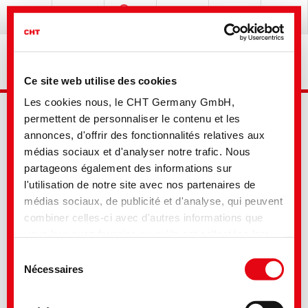
Ce site web utilise des cookies
Les cookies nous, le CHT Germany GmbH,
permettent de personnaliser le contenu et les
annonces, d'offrir des fonctionnalités relatives aux
médias sociaux et d'analyser notre trafic. Nous
partageons également des informations sur
l'utilisation de notre site avec nos partenaires de
Mobile Login
médias sociaux, de publicité et d'analyse, qui peuvent
combiner celles-ci avec d'autres informations que
Nom d'utilisateur:
vous leur avez fournies ou qu'ils ont collectées lors
de votre utilisation de leurs services. Vous consentez
Mot de passe:
Sélection
à nos cookies si vous continuez à utiliser notre site
Nécessaires
du
Web. Pour certains des services utilisés, il est
consentement
Login
possible que des données soient transmises aux