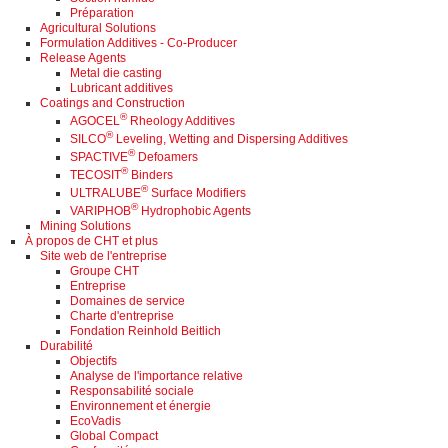
Préparation
Agricultural Solutions
Formulation Additives - Co-Producer
Release Agents
Metal die casting
Lubricant additives
Coatings and Construction
®
AGOCEL
Rheology Additives
®
SILCO
Leveling, Wetting and Dispersing Additives
®
SPACTIVE
Defoamers
®
TECOSIT
Binders
®
ULTRALUBE
Surface Modifiers
®
VARIPHOB
Hydrophobic Agents
Mining Solutions
À propos de CHT et plus
Site web de l'entreprise
Groupe CHT
Entreprise
Domaines de service
Charte d'entreprise
Fondation Reinhold Beitlich
Durabilité
Objectifs
Analyse de l'importance relative
Responsabilité sociale
Environnement et énergie
EcoVadis
Global Compact