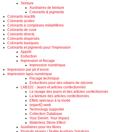
Teinture
Auxiliaires de teinture
Colorants & pigments
Colorants réactifs
Colorants acides
Colorants à complexes métallifères
Colorants de cuve
Colorants directs
Colorants dispersés
Colorants basiques
Colorants et pigments pour l'impression
Apprêt
Enduction
Impression et flocage
Impression numérique
Impression par jet d’encre
Impression tapis numérique
Flocage technique
Enductions pour des rubans de silicone
LAB102 - Jeans et articles confectionnés
Le lavage des jeans et des articles confectionnés
La teinture des articles confectionnés
Effets spéciaux à la mode
organIQ seek
Technology supporter
Collection Database
Your Denim. Your Impact.
Waterless Stone Effect
Auxiliaires pour les fibres
Produits phares | Textile Auxiliary Solutions