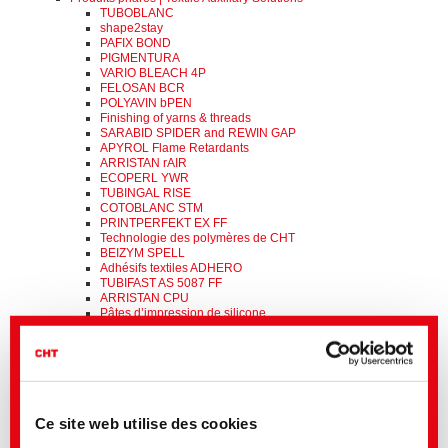
TUBOBLANC
shape2stay
PAFIX BOND
PIGMENTURA
VARIO BLEACH 4P
FELOSAN BCR
POLYAVIN bPEN
Finishing of yarns & threads
SARABID SPIDER and REWIN GAP
APYROL Flame Retardants
ARRISTAN rAIR
ECOPERL YWR
TUBINGAL RISE
COTOBLANC STM
PRINTPERFEKT EX FF
Technologie des polymères de CHT
BEIZYM SPELL
Adhésifs textiles ADHERO
TUBIFAST AS 5087 FF
ARRISTAN CPU
Pâtes d’impression de silicone
COTOBLANC SEL
FELOSAN FOX
Produits phares | Dyes & Pigments
BEZAKTIV ONE
BEZAFLUOR FF
BEMACRON HP-LTD
BEZAKTIV FX
Ce site web utilise des cookies
BEZAKTIV HP