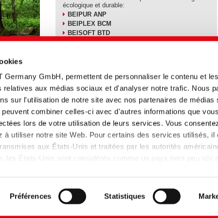
écologique et durable:
BEIPUR ANP
BEIPLEX BCM
BEISOFT BTD
BEIACID WSD-H
cookies
T Germany GmbH, permettent de personnaliser le contenu et le
tés relatives aux médias sociaux et d'analyser notre trafic. Nous 
s sur l'utilisation de notre site avec nos partenaires de médias
ui peuvent combiner celles-ci avec d'autres informations que vou
Titre anglais
Type
Date
Langue
llectées lors de votre utilisation de leurs services. Vous consente
e
BEICLEAN ECO | New
Information
21.07.2025
à utiliser notre site Web. Pour certains des services utilisés, il
ecological standards
technique
ansmises aux États-Unis et traitées par les autorités américain
lle, les États-Unis sont considérés comme un pays tiers peu sûr
 données insuffisant. Les entreprises aux Etats-Unis ne disposen
lutions
Produits phares
BEICLEAN ECO
 données adéquat que si elles se sont certifiées dans le cadre 
et que la décision d'adéquation de la Commission européenne s
Préférences
Statistiques
Marke
pplique donc.
de confidentialité
Plan de site