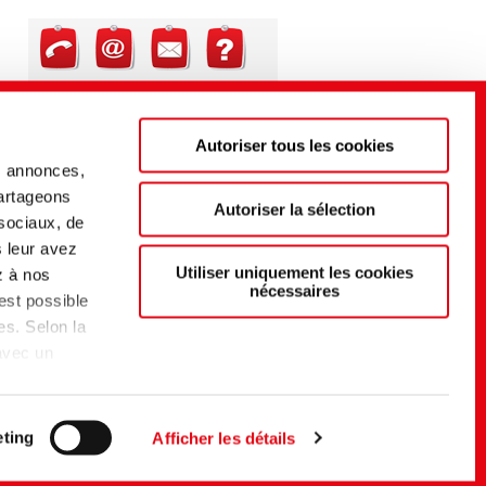
Application Management
INDUSTRIAL SOLUTIONS
Washing Solutions | Textile Care
Autoriser tous les cookies
s annonces,
+49 7071 154 0
partageons
textilecare@cht.com
Autoriser la sélection
 sociaux, de
s leur avez
Utiliser uniquement les cookies
z à nos
nécessaires
 est possible
es. Selon la
 avec un
t d'un
du EU-US
elon
ting
Afficher les détails