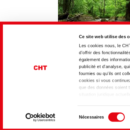
Ce site web utilise des 
Les cookies nous, le CH
d'offrir des fonctionnali
également des information
Medios afines
publicité et d'analyse, q
Secteur
Titre allemand
fournies ou qu'ils ont co
Washing Solutions
BEICLEAN ECO | Neu
cookies si vous continuez 
ökologische Maßstäbe
que des données soient tr
situation juridique actue
niveau de protection des
Page d'accueil
Industrial Solutions
Washing So
niveau de protection des
Sélection
Data Privacy Framework 
Nécessaires
du
l'article 45 du RGPD s'a
Contact
Mentions légales
Politique 
consentement