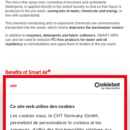
The micro-fine spray mist, consisting of enzymes and surfactants
(detergent), is applied directly to the soiled laundry so that no free liquor is
produced in the pre-wash,
saving lots of water, chemicals and energy
, in
line with sustainability.
This prevents overdosing and no expensive chemicals are unnecessarily
transported into the sewer, which clearly
improves the wastewater values
!
In addition to
enzymes, detergents and fabric softeners
, SMART AIR®
can also be used to nebulize
FC-free products for water and oil
repellency
as microbubbles and apply them to textiles in the pre-wash.
®
Benefits of Smart Air
Sustainable, as less water and energy are consumed
Energy-saving, as there is no free liquor
Cost-saving, as there is no overdosing
Even, fine distribution of the washing chemicals
No chemicals in the wastewater during the washing process
Ce site web utilise des cookies
Les cookies nous, le CHT Germany GmbH,
permettent de personnaliser le contenu et les
Please
annonces, d'offrir des fonctionnalités relatives aux