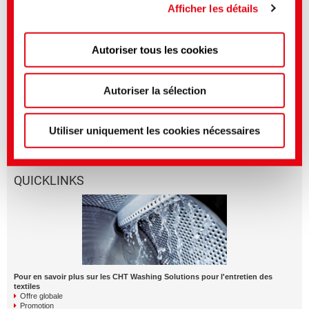
Commission européenne selon l'article 45 du RGPD
Afficher les détails
Medios afines
s'applique donc.
Secteur
Titre anglais
Langue
Autoriser tous les cookies
Vous pouvez effectuer des réglages plus précis ici ou
Washing Solutions
SMART AIR | The
dans notre
politique de confidentialité
.
(Mentions
washing process with
DFA technology
légales)
Autoriser la sélection
Washing Solutions
SMART AIR | The
washing process with
DFA technology
Utiliser uniquement les cookies nécessaires
QUICKLINKS
Pour en savoir plus sur les CHT Washing Solutions pour l'entretien des
textiles
Offre globale
Promotion