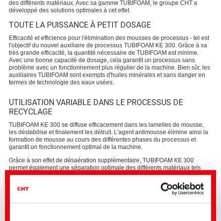
des différents matériaux. Avec sa gamme TUBIFOAM, le groupe CHT a
développé des solutions optimales à cet effet.
TOUTE LA PUISSANCE À PETIT DOSAGE
Efficacité et efficience pour l'élimination des mousses de processus - tel est
l'objectif du nouvel auxiliaire de processus TUBIFOAM KE 300. Grâce à sa
très grande efficacité, la quantité nécessaire de TUBIFOAM est minime.
Avec une bonne capacité de dosage, cela garantit un processus sans
problème avec un fonctionnement plus régulier de la machine. Bien sûr, les
auxiliaires TUBIFOAM sont exempts d'huiles minérales et sans danger en
termes de technologie des eaux usées.
UTILISATION VARIABLE DANS LE PROCESSUS DE
RECYCLAGE
TUBIFOAM KE 300 se diffuse efficacement dans les lamelles de mousse,
les déstabilise et finalement les détruit. L'agent antimousse élimine ainsi la
formation de mousse au cours des différentes phases du processus et
garantit un fonctionnement optimal de la machine.
Grâce à son effet de désaération supplémentaire, TUBIFOAM KE 300
permet également une séparation optimale des différents matériaux tels
que les polyoléfines de PET.
PROPRIÉTÉS ET AVANTAGES