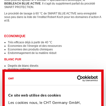
vous pourrez ajouter le « booster » spécialement développé, le
BEIBLEACH BLUE ACTIVE
. Il s’agit du supplément parfait du procédé
SMART PROTECTION.
Le procédé de lavage à 60 °C de SMART BLUE ACTIVE sera enregistré
sous peu dans la liste de l’institut Robert Koch pour les domaines d’action A
et B.
ECONOMIQUE
Très efficace déjà à partir de 40 °C
Economies de l’énergie et des ressources
Economies des produits chimiques
Endommagement de la matière réduit
BLANC PUR
Degrés de blanc élevés
Hygiène optimale
Fibres mieux protégées
Durabilité des textiles prolongée
ECOLOGIQUE
Sans AOX dans les eaux résiduaires
Sans chlore et sans peracide
Ce site web utilise des cookies
Manutention sûre
Stockage sûr
Les cookies nous, le CHT Germany GmbH,