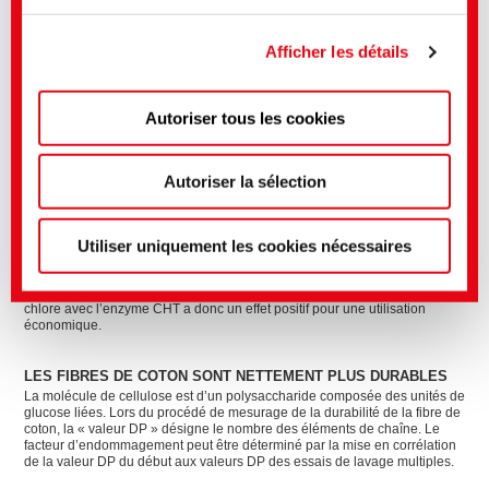
PERACIDE
Framework et que la décision d'adéquation de la
SMART BLUE ACTIVE, le système de lavage durable sans utilisation de
Commission européenne selon l'article 45 du RGPD
lessives de blanchiment au chlore ou de peracides. Avec SMART BLUE
Afficher les détails
ACTIVE il faut moins d’énergie, moins de ressources et jusqu’à 30 % moins
s'applique donc.
de produits chimiques.
Cette solution complète vous aide à éviter les AOXs dans les eaux
résiduaires et de prolonger considérablement la durabilité des textiles. La
Autoriser tous les cookies
Vous pouvez effectuer des réglages plus précis ici ou
sécurité de la manutention et du stockage vous permet de laver d’une façon
encore plus intelligente dans l’avenir.
dans notre
politique de confidentialité
.
(Mentions
légales)
Autoriser la sélection
AUGMENTEZ VOTRE EFFICACITÉ, RÉUSSIR DES LAVAGES EN
TOUTE SÉCURITÉ
Des essais de lavage nous indiquent : Alors que l’utilisation du chlore
Utiliser uniquement les cookies nécessaires
permanente réduit nettement la durabilité des textiles de coton, ou
l’endommage vraiment, la fibre de coton montre d’excellentes valeurs DP,
même après 100 cycles de lavage avec l’enzyme de CHT. Le lavage sans
chlore avec l’enzyme CHT a donc un effet positif pour une utilisation
économique.
LES FIBRES DE COTON SONT NETTEMENT PLUS DURABLES
La molécule de cellulose est d’un polysaccharide composée des unités de
glucose liées. Lors du procédé de mesurage de la durabilité de la fibre de
coton, la « valeur DP » désigne le nombre des éléments de chaîne. Le
facteur d’endommagement peut être déterminé par la mise en corrélation
de la valeur DP du début aux valeurs DP des essais de lavage multiples.