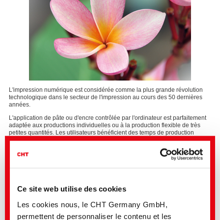
L'impression numérique est considérée comme la plus grande révolution
technologique dans le secteur de l'impression au cours des 50 dernières
années.
L'application de pâte ou d'encre contrôlée par l'ordinateur est parfaitement
adaptée aux productions individuelles ou à la production flexible de très
petites quantités. Les utilisateurs bénéficient des temps de production
courts et des coûts de production relativement bas.
En tant que partenaire intégré avec des connaissances textiles dans
l'ensemble de la production textile, la CHT offre également des solutions de
processus et de produits de haute qualité ainsi que des services uniques
dans le domaine de l'impression textile numérique.
Ce site web utilise des cookies
Les solutions textiles de CHT (« CHT Textile Solutions ») apportent une
contribution décisive à votre succès durable dans l'impression numérique.
Les cookies nous, le CHT Germany GmbH,
permettent de personnaliser le contenu et les