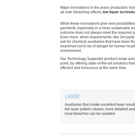
Major innovations in the jeans production inc
all over bleaching effects
, low liquor technol
While these innovations give new possibilities
garments, especially in a more sustainable wa
outcome does not always meet the required qu
Even more, when requirements, like 3rd party c
ask for chemical auxiliaries that have been t
examined not to be of danger for human heal
environment.
Our Technology Supporter product range acts e
point, by offering state-of-the-art solutions tha
efficient and innocuous at the same time.
LASER
Auxiliaries that create excellent laser resu
the laser pattern clearer, more detailed and
local bleaches can be avoided.