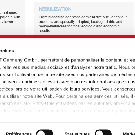
NEBULIZATION
technologies
mparable with
From bleaching agents to garment dye auxiliaries: our
tly lower
products are specially adapted, biodegradable and
heavy-metal-free for most ecologic and economic
results.
logy supporting
cookies
T Germany GmbH, permettent de personnaliser le contenu et le
tés relatives aux médias sociaux et d'analyser notre trafic. Nous 
s sur l'utilisation de notre site avec nos partenaires de médias
Titre anglais
Type
Date
Langue
ui peuvent combiner celles-ci avec d'autres informations que vou
 |
Technology supporter |
Brochure
20.01.2026
llectées lors de votre utilisation de leurs services. Vous consente
te
Auxiliaries for most
gien
modern processing
à utiliser notre site Web. Pour certains des services utilisés, il
technologies
ansmises aux États-Unis et traitées par les autorités américain
lle, les États-Unis sont considérés comme un pays tiers peu sûr
 données insuffisant. Les entreprises aux Etats-Unis ne disposen
tion
LAB102 - Jeans et articles confectionnés
Technology supporter
 données adéquat que si elles se sont certifiées dans le cadre 
et que la décision d'adéquation de la Commission européenne s
Préférences
Statistiques
Marke