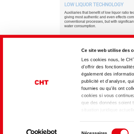
LOW LIQUOR TECHNOLOGY
Auxiliaries that benefit of low liquor ratio 
giving most authentic and even effects co
conventional processes, but with significan
water consumption.
Find more detailed information on our techno
Ce site web utilise des 
auxiliaries within the
enclosed brochure
▼
Les cookies nous, le CH
Medios afines
d'offrir des fonctionnali
également des information
Secteur
Titre allemand
publicité et d'analyse, q
Textile Solutions
Technologie-Supporter
fournies ou qu'ils ont co
Hilfsmittel für moderns
Verarbeitungstechnolo
cookies si vous continuez 
que des données soient tr
situation juridique actue
niveau de protection des
Page d'accueil
Textile Solutions
Textile Applica
niveau de protection des
Sélection
Data Privacy Framework 
Nécessaires