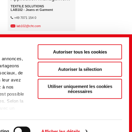
TEXTILE SOLUTIONS
LAB102 - Jeans et Garment
+49 7071 154 0
lab102@cht.com
Autoriser tous les cookies
s annonces,
partageons
Autoriser la sélection
 sociaux, de
s leur avez
Utiliser uniquement les cookies
z à nos
nécessaires
 est possible
es. Selon la
 avec un
t d'un
du EU-US
elon
ting
Afficher les détails