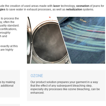
lude the creation of used areas made with
laser
technology,
ozonation
of jeans for
ogies
to save water in exhaust processes, as well as
nebulization
systems.
 to process the
y, often the
ality standard.
ertifications,
horoughly
th and
xactly at this
t are highly
OZONE
lts by making
Our product solution prepares your garment in a way
 additional
that the effect of any subsequent bleaching step,
especially dry processes like ozone bleaching, can be
enhanced.