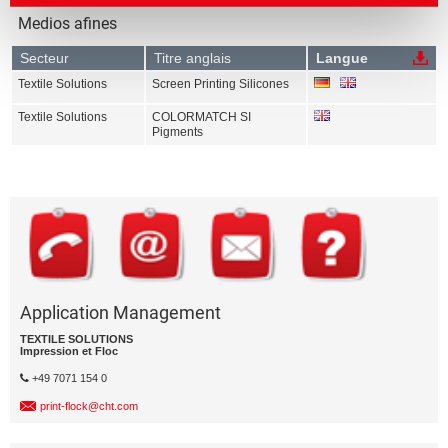
Medios afines
Secteur
Titre anglais
Langue
Textile Solutions
Screen Printing Silicones
Textile Solutions
COLORMATCH SI
Pigments
Application Management
TEXTILE SOLUTIONS
Impression et Floc
+49 7071 154 0
print-flock@cht.com