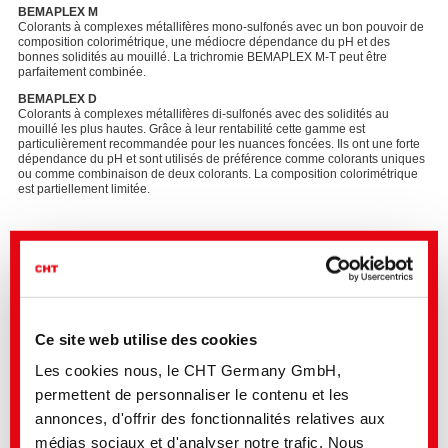
BEMAPLEX M
Colorants à complexes métallifères mono-sulfonés avec un bon pouvoir de
composition colorimétrique, une médiocre dépendance du pH et des
bonnes solidités au mouillé. La trichromie BEMAPLEX M-T peut être
parfaitement combinée.
BEMAPLEX D​
Colorants à complexes métallifères di-sulfonés avec des solidités au
mouillé les plus hautes. Grâce à leur rentabilité cette gamme est
particulièrement recommandée pour les nuances foncées. Ils ont une forte
dépendance du pH et sont utilisés de préférence comme colorants uniques
ou comme combinaison de deux colorants. La composition colorimétrique
est partiellement limitée.
ADVANCED
BEMAPLEX M-T
Trichromie des colorants à complexes métallifères parfaitement ajustés
avec les solidités à la lumière et au mouillé les plus hautes ainsi qu'une
excellente composition colorimétrique identique.
Ces éléments de trichromie peuvent être nuancés avec des colorants
Ce site web utilise des cookies
BEMACID F sélectionnés. Grâce à la faible teneur en électrolytes la
trichromie est également appropriée pour imprimer les tapis avec les
Les cookies nous, le CHT Germany GmbH,
processus digitaux d'impression par pulvérisation; une fixation rapide est
permettent de personnaliser le contenu et les
aussi garantie en milieu de vapeur saturée.
annonces, d'offrir des fonctionnalités relatives aux
médias sociaux et d'analyser notre trafic. Nous