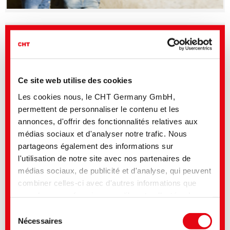
BEZAFLUOR FF | Pigments fluorescents et sans
formaldéhyde
Ce site web utilise des cookies
Les cookies nous, le CHT Germany GmbH,
permettent de personnaliser le contenu et les
annonces, d'offrir des fonctionnalités relatives aux
médias sociaux et d'analyser notre trafic. Nous
partageons également des informations sur
l'utilisation de notre site avec nos partenaires de
médias sociaux, de publicité et d'analyse, qui peuvent
BEMACRON HP-LTD | Teinture à basses températures
combiner celles-ci avec d'autres informations que
vous leur avez fournies ou qu'ils ont collectées lors
de votre utilisation de leurs services. Vous consentez
Sélection
à nos cookies si vous continuez à utiliser notre site
Nécessaires
du