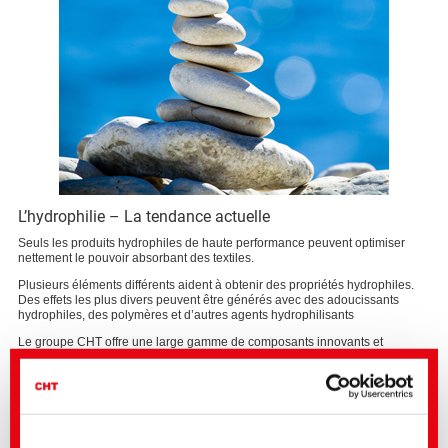
L’hydrophilie – La tendance actuelle
Seuls les produits hydrophiles de haute performance peuvent optimiser
nettement le pouvoir absorbant des textiles.
Plusieurs éléments différents aident à obtenir des propriétés hydrophiles.
Des effets les plus divers peuvent être générés avec des adoucissants
hydrophiles, des polymères et d’autres agents hydrophilisants
Le groupe CHT offre une large gamme de composants innovants et
librement combinables. Des possibilités d’application très flexibles en
résultent qui permettent de répondre à chaque demande.
Vous trouvez des informations supplémentaires et les domaines
d’application définis sur les pages de produits ou dans la brochure. Très
volontiers nos collègues vous aident à réaliser de nouveaux effets d‘apprêt.