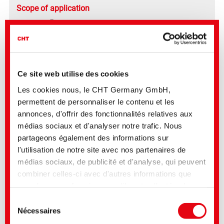
Scope of application
®
VARIPHOB
AC 5002 is particularly suitable for the
hydrophobization of cement-based materials like:
Mineral mortars and Grouts
Plasters and Renders
Concrete
Joint fillers and Sealing mortars
Ce site web utilise des cookies
Levelling compounds Skim Coats
Stucco
Les cookies nous, le CHT Germany GmbH,
permettent de personnaliser le contenu et les
annonces, d'offrir des fonctionnalités relatives aux
®
VARIPHOB
AC 5002 provides an efficient solution for the hydrophobization
médias sociaux et d'analyser notre trafic. Nous
of cement-based construction materials.
partageons également des informations sur
Thanks to the combination of deep-acting protection, high resistance, and
easy processing, the product contributes to the lasting stability and
l'utilisation de notre site avec nos partenaires de
performance of modern construction applications.
médias sociaux, de publicité et d'analyse, qui peuvent
Do not hesitate to contact us for more details and a free trial.
combiner celles-ci avec d'autres informations que
vous leur avez fournies ou qu'ils ont collectées lors
de votre utilisation de leurs services. Vous consentez
Sélection
à nos cookies si vous continuez à utiliser notre site
Nécessaires
du
Web. Pour certains des services utilisés, il est