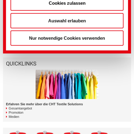
Cookies zulassen
Genauere Einstellungen können Sie hier oder in
unserer
Datenschutzerklärung
vornehmen.
Weiterführende Medien
(Impressum)
Auswahl erlauben
Bereich
Titel englisch
Sprache
Textile Solutions
SARASPHERE GIANT | A
Nur notwendige Cookies verwenden
Giant for Dyeing
QUICKLINKS
Erfahren Sie mehr über die CHT Textile Solutions
Gesamtangebot
Promotion
Medien