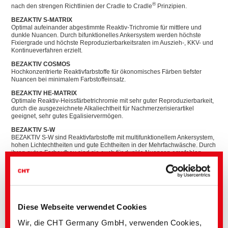
®
nach den strengen Richtlinien der Cradle to Cradle
Prinzipien.
BEZAKTIV S-MATRIX
Optimal aufeinander abgestimmte Reaktiv-Trichromie für mittlere und
dunkle Nuancen. Durch bifunktionelles Ankersystem werden höchste
Fixiergrade und höchste Reproduzierbarkeitsraten im Auszieh-, KKV- und
Kontinueverfahren erzielt.
BEZAKTIV COSMOS
Hochkonzentrierte Reaktivfarbstoffe für ökonomisches Färben tiefster
Nuancen bei minimalem Farbstoffeinsatz.
BEZAKTIV HE-MATRIX
Optimale Reaktiv-Heissfärbetrichromie mit sehr guter Reproduzierbarkeit,
durch die ausgezeichnete Alkaliechtheit für Nachmerzerisierartikel
geeignet, sehr gutes Egalisiervermögen.
BEZAKTIV S-W
BEZAKTIV S-W sind Reaktivfarbstoffe mit multifunktionellem Ankersystem,
hohen Lichtechtheiten und gute Echtheiten in der Mehrfachwäsche. Durch
ihren guten Farbaufbau sind sie auch für dunkle Nuancen empfohlen.
Einsatz finden BEZAKTIV S-W Farbstoffe sowohl in der Auszieh-, KKV-,
sowie in der Kontinuefärberei.
BEZAKTIV FX
Ausgewählte Reaktivfarbstoffe für Garment.
BEZAKTIV WO
Diese Webseite verwendet Cookies
Schwermetallfreie, multifunktionelle Reaktivfarbstoffe für das Färben von
Wolle und Superwash Wolle, sehr gute Überfärbeechtheit und höchstes
Wir, die CHT Germany GmbH, verwenden Cookies,
Nassechtheitsniveau auch in dunklen Nuancen.