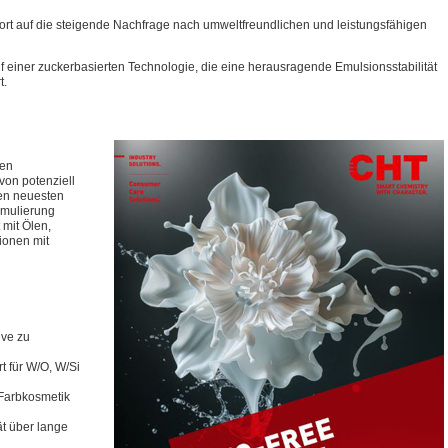
ort auf die steigende Nachfrage nach umweltfreundlichen und leistungsfähigen
uf einer zuckerbasierten Technologie, die eine herausragende Emulsionsstabilität
t.
ten
von potenziell
en neuesten
rmulierung
 mit Ölen,
ionen mit
ive zu
rt für W/O, W/Si
 Farbkosmetik
ät über lange