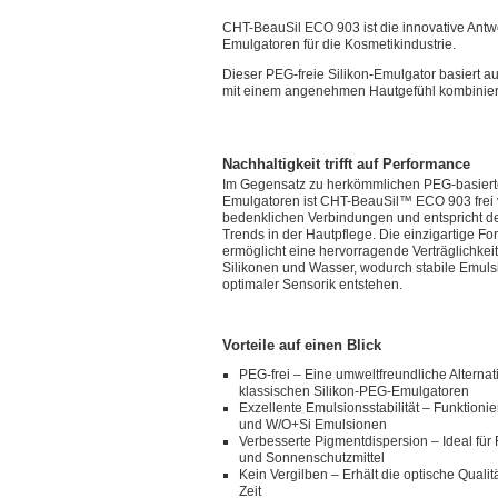
CHT-BeauSil ECO 903 ist die innovative Antw
Emulgatoren für die Kosmetikindustrie.
Dieser PEG-freie Silikon-Emulgator basiert a
mit einem angenehmen Hautgefühl kombinier
Nachhaltigkeit trifft auf Performance
Im Gegensatz zu herkömmlichen PEG-basier
Emulgatoren ist CHT-BeauSil™ ECO 903 frei 
bedenklichen Verbindungen und entspricht d
Trends in der Hautpflege. Die einzigartige Fo
ermöglicht eine hervorragende Verträglichkeit
Silikonen und Wasser, wodurch stabile Emuls
optimaler Sensorik entstehen.
Vorteile auf einen Blick
PEG-frei – Eine umweltfreundliche Alternat
klassischen Silikon-PEG-Emulgatoren
Exzellente Emulsionsstabilität – Funktionie
und W/O+Si Emulsionen
Verbesserte Pigmentdispersion – Ideal für
und Sonnenschutzmittel
Kein Vergilben – Erhält die optische Qualit
Zeit