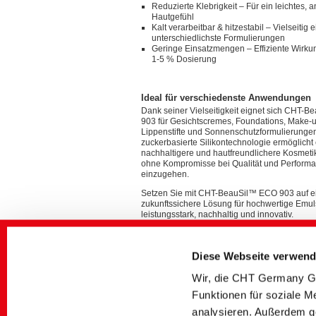
Reduzierte Klebrigkeit – Für ein leichtes
Hautgefühl
Kalt verarbeitbar & hitzestabil – Vielseitig 
unterschiedlichste Formulierungen
Geringe Einsatzmengen – Effiziente Wirkun
1-5 % Dosierung
Ideal für verschiedenste Anwendungen
Dank seiner Vielseitigkeit eignet sich CHT-
903 für Gesichtscremes, Foundations, Make-
Lippenstifte und Sonnenschutzformulierungen
zuckerbasierte Silikontechnologie ermöglicht 
nachhaltigere und hautfreundlichere Kosmetik
ohne Kompromisse bei Qualität und Perform
einzugehen.
Setzen Sie mit CHT-BeauSil™ ECO 903 auf e
zukunftssichere Lösung für hochwertige Emul
leistungsstark, nachhaltig und innovativ.
Erfahren Sie mehr im informativen ePaper.
Diese Webseite verwend
Wir, die CHT Germany Gm
Funktionen für soziale M
Weiterführende Medien
analysieren. Außerdem g