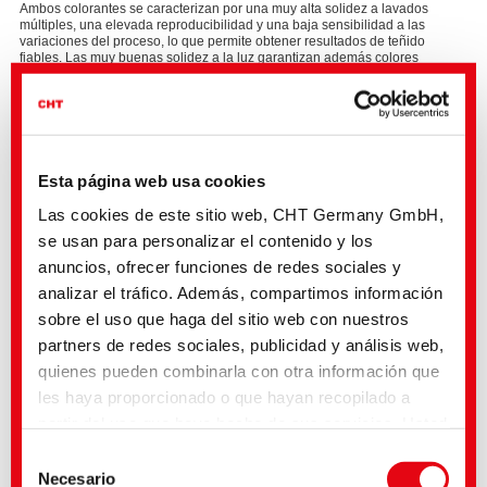
Ambos colorantes se caracterizan por una muy alta solidez a lavados
múltiples, una elevada reproducibilidad y una baja sensibilidad a las
variaciones del proceso, lo que permite obtener resultados de teñido
fiables. Las muy buenas solidez a la luz garantizan además colores
estables durante el uso.
El equipo de colorantes del CHT Group está siempre a su disposición
con información y un asesoramiento técnico detallado.
Esta página web usa cookies
Las cookies de este sitio web, CHT Germany GmbH,
se usan para personalizar el contenido y los
anuncios, ofrecer funciones de redes sociales y
analizar el tráfico. Además, compartimos información
sobre el uso que haga del sitio web con nuestros
partners de redes sociales, publicidad y análisis web,
quienes pueden combinarla con otra información que
les haya proporcionado o que hayan recopilado a
partir del uso que haya hecho de sus servicios. Usted
acepta nuestras cookies si continúa utilizando
Selección
nuestro sitio web. Con algunos de los servicios
Necesario
de