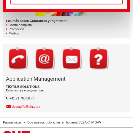
Léa más sobre Colorantes y Pigmentos
Oferta completa
Promoción
Medios
Application Management
TEXTILE SOLUTIONS
Colorantes y pigmentos
+41 71 763 88 76
dyestuffs@cht.com
Página inicial
Dos nuevos colorantes en la gama BEZAKTIV S-W