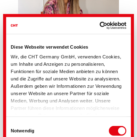
Diese Webseite verwendet Cookies
Wir, die CHT Germany GmbH, verwenden Cookies,
um Inhalte und Anzeigen zu personalisieren,
Funktionen für soziale Medien anbieten zu können
und die Zugriffe auf unsere Website zu analysieren.
Außerdem geben wir Informationen zur Verwendung
unserer Website an unsere Partner für soziale
Medien, Werbung und Analysen weiter. Unsere
Partner führen diese Informationen möglicherweise
Die neue Ausgabe der Fashion News Herbst/Winter 2026/27 lädt dazu ein,
mit weiteren Daten zusammen, die Sie ihnen
Farben neu zu denken. 18 ausgewählte Trendfarben eröffnen kreative
bereitgestellt haben oder die im Rahmen Ihrer
Spielräume und setzen textile Statements mit Charakter und Tiefe.
Einwilligungsauswahl
Nutzung der Dienste gesammelt wurden. Sie geben
Notwendig
®
Jede Farbe ist mit der passenden PANTONE
Farbreferenz versehen und
wird ergänzt durch präzise Rezepturen aus dem vielseitigen Farbstoff- und