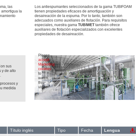
ma, las
Los antiespumantes seleccionados de la gama TUBIFOAM
o amortigua la
tienen propiedades eficaces de amortiguación y
onamiento
desaireación de la espuma. Por lo tanto, también son
adecuados como auxiliares de flotación. Para requisitos
especiales, nuestra gama
TUBIWET
también ofrece
auxiliares de flotación especializados con excelentes
propiedades de desaireación.
Please
accept
Marketing
Con sus
cookies
s y de alto
to
.
watch
this
 procesos y
video.
su medida
Título inglés
Tipo
Fecha
Lengua