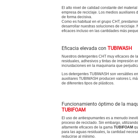
El alto nivel de calidad constante del materia
empresa de reciclaje. Los medios auxiliares 
de forma decisiva.
Como es habitual en el grupo CHT, prestamos g
desarrollar nuestras soluciones de reciclaje
eficaces incluso en las cantidades más pequeñ
Eficacia elevada con
TUBIWASH
Nuestros detergentes CHT muy eficaces de la
residuales, adhesivos y tintas de impresión 
incrustaciones en la maquinaria que perjudi
Los detergentes TUBIWASH son versátiles en cu
auxiliares TUBIWASH producen valores L más a
de diferentes tipos de plásticos.
Funcionamiento óptimo de la maqu
TUBIFOAM
El uso de antiespumantes es a menudo inevit
proceso de reciclado. Sin embargo, utilizand
altamente eficaces de la gama
TUBIFOAM
qu
para las aguas residuales, la cantidad neces
reducirse al mínimo.