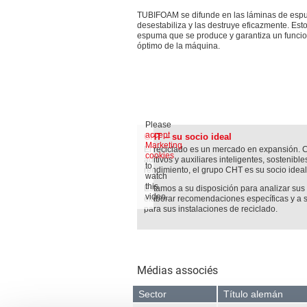
TUBIFOAM se difunde en las láminas de espu
desestabiliza y las destruye eficazmente. Est
espuma que se produce y garantiza un funci
óptimo de la máquina.
Please
accept
CHT – su socio ideal
Marketing
El reciclado es un mercado en expansión. 
cookies
aditivos y auxiliares inteligentes, sostenible
to
rendimiento, el grupo CHT es su socio ideal
watch
this
Estamos a su disposición para analizar sus
video.
elaborar recomendaciones específicas y a 
para sus instalaciones de reciclado.
Médias associés
Sector
Título alemán