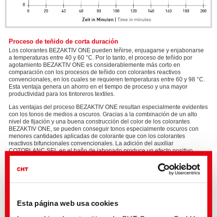
Proceso de teñido de corta duración
Los colorantes BEZAKTIV ONE pueden teñirse, enjuagarse y enjabonarse
a temperaturas entre 40 y 60 °C. Por lo tanto, el proceso de teñido por
agotamiento BEZAKTIV ONE es considerablemente más corto en
comparación con los procesos de teñido con colorantes reactivos
convencionales, en los cuales se requieren temperaturas entre 60 y 98 °C.
Esta ventaja genera un ahorro en el tiempo de proceso y una mayor
productividad para los tintoreros textiles.
Las ventajas del proceso BEZAKTIV ONE resultan especialmente evidentes
con los tonos de medios a oscuros. Gracias a la combinación de un alto
nivel de fijación y una buena construcción del color de los colorantes
BEZAKTIV ONE, se pueden conseguir tonos especialmente oscuros con
menores cantidades aplicadas de colorante que con los colorantes
reactivos bifuncionales convencionales. La adición del auxiliar
COTOBLANC SEL en el baño de jabonado produce un efecto positivo
adicional, que permite obtener como resultado excelentes solideces al
tratamiento húmedo en el textil con un proceso de lavado con bajo
consumo de agua y energía.
Esta página web usa cookies
Please
accept
Los colorantes BEZAKTIV ONE son idóneos para usar en el conocido