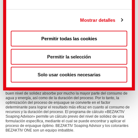
Privacidad de Datos UE-EE.UU. y, por tanto, se
aplica la decisión de adecuación de la Comisión de la
UE con arreglo al artículo 45 del RGPD.
Mostrar detalles
Puedes hacer ajustes más precisos aquí o en nuestra
Permitir todas las cookies
política de privacidad
.
(Impresión)
Permitir la selección
BEZAKTIV Soaping Advisor
Solo usar cookies necesarias
Nos sentimos muy orgullosos de nuestro programa de cálculo «BEZAKTIV
Soaping Advisor», absolutamente único en el mercado. En las tinturas de
algodón con colorantes reactivos, el proceso de enjuague para alcanzar un
buen nivel de solidez absorbe por mucho la mayor parte del consumo de
agua y energía, así como de la duración del proceso. Por lo tanto, la
optimización del proceso de enjuague se convierte en el factor
determinante para lograr el resultado más eficaz en cuanto al consumo de
recursos y la duración del proceso. El programa de cálculo «BEZAKTIV
Soaping Advisor» permite un cálculo previo del nivel de solidez de una
formulación específica, mediante el cual se puede encontrar y aplicar el
proceso de enjuague óptimo. BEZAKTIV Soaping Advisor y los colorantes
BEZAKTIV ONE son un equipo imbatible.