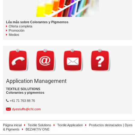
Léa más sobre Colorantes y Pigmentos
Oferta completa
Promoción
Medios
Application Management
TEXTILE SOLUTIONS
Colorantes y pigmentos
+41 71 763 88 76
dyestuffs@cht.com
Página inicial
Textile Solutions
Textile Application
Productos destacados | Dyes
& Pigments
BEZAKTIV ONE