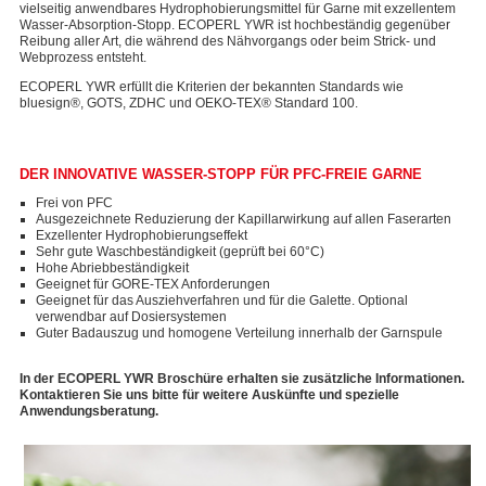
vielseitig anwendbares Hydrophobierungsmittel für Garne mit exzellentem
Wasser-Absorption-Stopp. ECOPERL YWR ist hochbeständig gegenüber
Reibung aller Art, die während des Nähvorgangs oder beim Strick- und
Webprozess entsteht.
ECOPERL YWR erfüllt die Kriterien der bekannten Standards wie
bluesign®, GOTS, ZDHC und OEKO-TEX® Standard 100.
DER INNOVATIVE WASSER-STOPP FÜR PFC-FREIE GARNE
Frei von PFC
Ausgezeichnete Reduzierung der Kapillarwirkung auf allen Faserarten
Exzellenter Hydrophobierungseffekt
Sehr gute Waschbeständigkeit (geprüft bei 60°C)
Hohe Abriebbeständigkeit
Geeignet für GORE-TEX Anforderungen
Geeignet für das Ausziehverfahren und für die Galette. Optional
verwendbar auf Dosiersystemen
Guter Badauszug und homogene Verteilung innerhalb der Garnspule
In der ECOPERL YWR Broschüre erhalten sie zusätzliche Informationen.
Kontaktieren Sie uns bitte für weitere Auskünfte und spezielle
Anwendungsberatung.