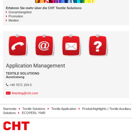
Erfahren Sie mehr über die CHT Textile Solutions
Gesamtangebot
Promotion
Medien
Application Management
TEXTILE SOLUTIONS
Ausrüstung
+49 7071 154 0
finishing@cht.com
Startseite
Textile Solutions
Textile Application
Produkthighlights | Textile Auxiliary
Solutions
ECOPERL YWR