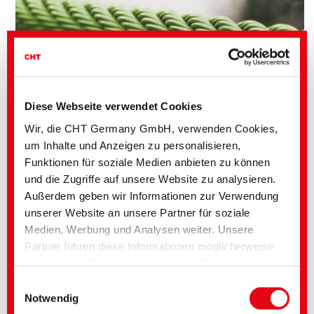
Diese Webseite verwendet Cookies
Vielseitige Einsatzmöglichkeiten
Wir, die CHT Germany GmbH, verwenden Cookies,
um Inhalte und Anzeigen zu personalisieren,
Funktionelle Bekleidung
Nähfäden für Taschen, Rucksäcke, Schuhe und Zelte
Funktionen für soziale Medien anbieten zu können
Garne für Sport- und Freizeitschuhe
Schnüre aller Art, z.B. Schnürsenkel
und die Zugriffe auf unsere Website zu analysieren.
Seile und Taue
Außerdem geben wir Informationen zur Verwendung
Flecht- und Webartikel für technische Bänder
unserer Website an unsere Partner für soziale
Medien, Werbung und Analysen weiter. Unsere
Partner führen diese Informationen möglicherweise
PRODUKTINFORMATIONEN:
mit weiteren Daten zusammen, die Sie ihnen
ECOPERL YWR
bereitgestellt haben oder die im Rahmen Ihrer
Einwilligungsauswahl
Nutzung der Dienste gesammelt wurden. Sie geben
Notwendig
Einwilligung zu unseren Cookies, wenn Sie unsere
ECOPERL YWR kann zur Erzeugung folgender Effekte