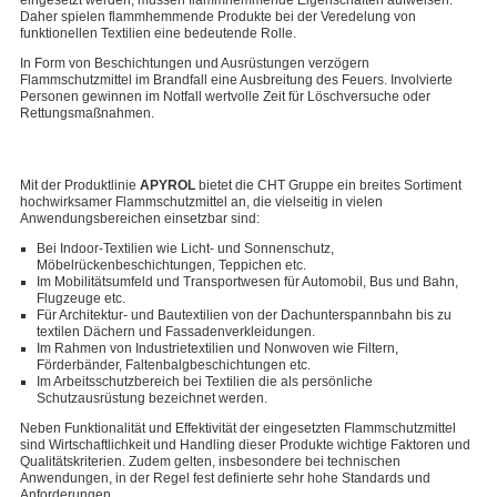
eingesetzt werden, müssen flammhemmende Eigenschaften aufweisen.
Daher spielen flammhemmende Produkte bei der Veredelung von
funktionellen Textilien eine bedeutende Rolle.
In Form von Beschichtungen und Ausrüstungen verzögern
Flammschutzmittel im Brandfall eine Ausbreitung des Feuers. Involvierte
Personen gewinnen im Notfall wertvolle Zeit für Löschversuche oder
Rettungsmaßnahmen.
Mit der Produktlinie
APYROL
bietet die CHT Gruppe ein breites Sortiment
hochwirksamer Flammschutzmittel an, die vielseitig in vielen
Anwendungsbereichen einsetzbar sind:
Bei Indoor-Textilien wie Licht- und Sonnenschutz,
Möbelrückenbeschichtungen, Teppichen etc.
Im Mobilitätsumfeld und Transportwesen für Automobil, Bus und Bahn,
Flugzeuge etc.
Für Architektur- und Bautextilien von der Dachunterspannbahn bis zu
textilen Dächern und Fassadenverkleidungen.
Im Rahmen von Industrietextilien und Nonwoven wie Filtern,
Förderbänder, Faltenbalgbeschichtungen etc.
Im Arbeitsschutzbereich bei Textilien die als persönliche
Schutzausrüstung bezeichnet werden.
Neben Funktionalität und Effektivität der eingesetzten Flammschutzmittel
sind Wirtschaftlichkeit und Handling dieser Produkte wichtige Faktoren und
Qualitätskriterien. Zudem gelten, insbesondere bei technischen
Anwendungen, in der Regel fest definierte sehr hohe Standards und
Anforderungen.