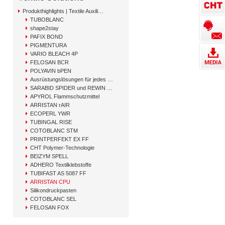
Produkthighlights | Textile Auxiliary Solutions
TUBOBLANC
shape2stay
PAFIX BOND
PIGMENTURA
VARIO BLEACH 4P
FELOSAN BCR
POLYAVIN bPEN
Ausrüstungslösungen für jedes Garn
SARABID SPIDER und REWIN GAP
APYROL Flammschutzmittel
ARRISTAN rAIR
ECOPERL YWR
TUBINGAL RISE
COTOBLANC STM
PRINTPERFEKT EX FF
CHT Polymer-Technologie
BEIZYM SPELL
ADHERO Textilklebstoffe
TUBIFAST AS 5087 FF
ARRISTAN CPU
Silikondruckpasten
COTOBLANC SEL
FELOSAN FOX