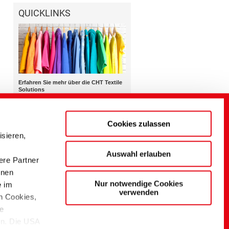
QUICKLINKS
Erfahren Sie mehr über die CHT Textile
Solutions
Gesamtangebot
Promotion
Medien
Cookies zulassen
sieren,
Auswahl erlauben
ere Partner
Application Management
onen
TEXTILE SOLUTIONS
Nur notwendige Cookies
e im
Ausrüstung
verwenden
n Cookies,
+49 7071 154 0
ie
finishing@cht.com
en. Die USA