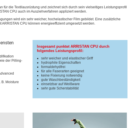
für die Textilausrüstung und zeichnet sich durch sein vielseitiges Leistungsprofil
STAN CPU auch im Ausziehverfahren appliziert werden.
gungen wird ein sehr weicher, hochelastischer Film gebildet. Eine zusätzliche
mit ARRISTAN CPU können energieeffizient umgesetzt werden.
densten
Insgesamt punktet ARRISTAN CPU durch
folgendes Leistungsprofil:
difikation
sehr weicher und elastischer Griff
ie der Pilling-
hydrophile Eigenschaften
formaldehydfrei
für alle Faserarten geeignet
. Advanced
keine Fixierung notwendig
gute Waschbeständigkeit
 B. Moisture
einsetzbar auf Weißware
sehr gute Scherstabilität