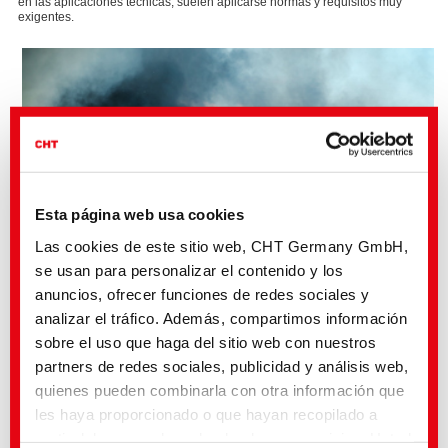
en las aplicaciones técnicas, suelen aplicarse normas y requisitos muy
exigentes.
Esta página web usa cookies
Las cookies de este sitio web, CHT Germany GmbH,
se usan para personalizar el contenido y los
anuncios, ofrecer funciones de redes sociales y
analizar el tráfico. Además, compartimos información
sobre el uso que haga del sitio web con nuestros
partners de redes sociales, publicidad y análisis web,
quienes pueden combinarla con otra información que
No todos los retardantes de la llama son iguales
les haya proporcionado o que hayan recopilado a
Además de los productos clásicos que contienen antimonio o halógenos, el
grupo CHT ofrece una gama cada vez mayor de sistemas libres de
partir del uso que haya hecho de sus servicios. Usted
halógenos, los llamados "retardantes de la llama verdes".