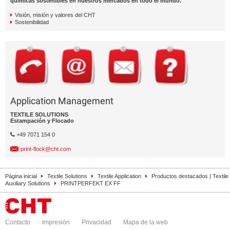
químicas sostenibles en nuestros mercados en todo el mundo.
Visión, misión y valores del CHT
Sostenibilidad
Application Management
TEXTILE SOLUTIONS
Estampación y Flocado
+49 7071 154 0
print-flock@cht.com
Página inicial
Textile Solutions
Textile Application
Productos destacados | Textile
Auxiliary Solutions
PRINTPERFEKT EX FF
Contacto
Impresión
Privacidad
Mapa de la web