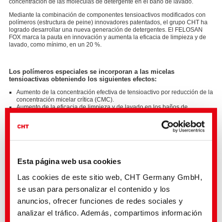
concentración de las moléculas de detergente en el baño de lavado.
Mediante la combinación de componentes tensioactivos modificados con
polímeros (estructura de peine) innovadores patentados, el grupo CHT ha
logrado desarrollar una nueva generación de detergentes. El FELOSAN
FOX marca la pauta en innovación y aumenta la eficacia de limpieza y de
lavado, como mínimo, en un 20 %.
Los polímeros especiales se incorporan a las micelas
tensioactivas obteniendo los siguientes efectos:
Aumento de la concentración efectiva de tensioactivo por reducción de la
concentración micelar crítica (CMC).
Aumento de la eficacia de limpieza y de lavado en los baños de
tratamiento como mínimo en un 20 % comparado con los detergentes
convencionales.
Estabilización de la suciedad desprendida debido a efectos estéricos y
electroestáticos.
Aumento de la estabilidad de la emulsión de aceites, grasas, ceras y
otras preparaciones.
Mejora de la hidrofilidad del material textil.
Esta página web usa cookies
Las cookies de este sitio web, CHT Germany GmbH,
se usan para personalizar el contenido y los
anuncios, ofrecer funciones de redes sociales y
El FELOSAN FOX es libre de APEO, fácilmente biodegradable y
analizar el tráfico. Además, compartimos información
respetuoso con el medio ambiente.
El FELOSAN FOX es adecuado para todo tipo de fibras y se puede