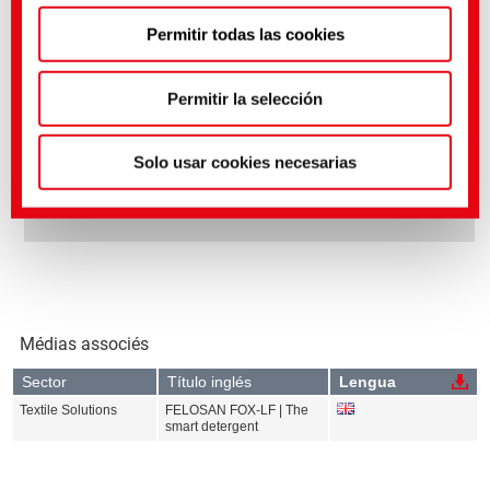
Puedes hacer ajustes más precisos aquí o en nuestra
Permitir todas las cookies
política de privacidad
.
(Impresión)
Permitir la selección
INFORMACIÓN DEL PRODUCTO:
Solo usar cookies necesarias
FELOSAN FOX
FELOSAN FOX-LF
Médias associés
Sector
Título inglés
Lengua
Textile Solutions
FELOSAN FOX-LF | The
smart detergent