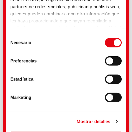
partners de redes sociales, publicidad y análisis web,
quienes pueden combinarla con otra información que
les haya proporcionado o que hayan recopilado a
partir del uso que haya hecho de sus servicios. Usted
acepta nuestras cookies si continúa utilizando
Selección
INFORMACIÓN SOBRE EL PRODUCTO:
nuestro sitio web. Con algunos de los servicios
Necesario
de
COTOBLANC SEL
utilizados, existe la posibilidad de que los datos se
consentimiento
transfieran a los Estados Unidos y sean tratados por
Preferencias
las autoridades estadounidenses. Según la situación
Ventajas de el COTOBLANC SEL:
legal actual, Estados Unidos es considerado un tercer
Jabonar a 40 °C- 98 °C
país inseguro con un nivel de protección de datos
Óptimo resultado de jabonado independientemente del nivel de
Estadística
dureza y del contenido de sal
insuficiente. Las empresas de Estados Unidos sólo
Antiredepositación
tienen un nivel adecuado de protección de datos si se
Ahorro de agua y energía mediante la acortación del proceso
El potencial de optimización depende del sistema reactivo utilizado
Marketing
han certificado a sí mismas con arreglo al Marco de
Privacidad de Datos UE-EE.UU. y, por tanto, se
aplica la decisión de adecuación de la Comisión de la
UE con arreglo al artículo 45 del RGPD.
Mostrar detalles
Médias associés