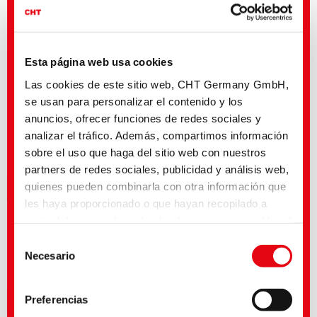
Médias associés
Esta página web usa cookies
Sector
Título inglés
Lengua
Dyes and Pigments
BEZACRYL | Cationic
Las cookies de este sitio web, CHT Germany GmbH,
dyes
se usan para personalizar el contenido y los
Dyes and Pigments
Calibration Data Exhaust
anuncios, ofrecer funciones de redes sociales y
Dyeing | BEZACRYL
analizar el tráfico. Además, compartimos información
sobre el uso que haga del sitio web con nuestros
Oferta
▸ Colorantes básicos
partners de redes sociales, publicidad y análisis web,
quienes pueden combinarla con otra información que
Tipos de productos
les haya proporcionado o que hayan recopilado a
Colorantes básicos
partir del uso que haya hecho de sus servicios. Usted
Por favor, seleccione al menos
un tipo de producto
acepta nuestras cookies si continúa utilizando
Selección
nuestro sitio web. Con algunos de los servicios
Necesario
de
utilizados, existe la posibilidad de que los datos se
consentimiento
transfieran a los Estados Unidos y sean tratados por
Preferencias
Gamas de productos
las autoridades estadounidenses. Según la situación