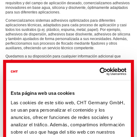
requisitos y del campo de aplicación deseado, comercializamos adhesivos
innovadores en base agua, silicona y disolvente, óptimamente adaptados
para sus diferentes aplicaciones.
Comercializamos sistemas adhesivos optimizados para diferentes
aplicaciones técnicas, adaptados para cada proceso de aplicación y casi
todos los sustratos (p.ej. plástico, espuma, metal, papel). Por ejemplo,
adhesivos de dispersión, adhesivos base disolvente, adhesivos de silicona
y también ajustados de forma personalizada a sus necesidades. Además,
perfeccionamos sus procesos de flocado mediante fijadores y otros
auxiliares, ofreciendo un servicio técnico competente.
Quedamos a su disposición para cualquier información adicional que
pudieran necesitar.
Un sinnúmero de aplicaciones
Con nuestros conocimientos especializados y nuestra innovadora
Esta página web usa cookies
gama de adhesivos cubrimos los siguientes campos de aplicación
del flocado técnico
Las cookies de este sitio web, CHT Germany GmbH,
Industria del automóvil
se usan para personalizar el contenido y los
Aplicadores cosméticos
anuncios, ofrecer funciones de redes sociales y
Tecnología industrial
Casa y hogar
analizar el tráfico. Además, compartimos información
Industria papelera
Embalajes
sobre el uso que haga del sitio web con nuestros
Construcción