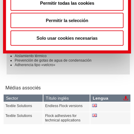
Permitir todas las cookies
resistentes al calor y al frío
política de privacidad
.
(Impresión)
estables al almacenamiento
Permitir la selección
Productos multitalento con muchas ventajas
Los sistemas de flocado son verdaderos multiusos
Solo usar cookies necesarias
Transmisión de fuerza sin deslizamiento
Prevención de ruidos mecánicos
Reducción del ruido ambiental
Tacto más agradable
Aislamiento térmico
Prevención de gotas de agua de condensación
Adherencia tipo «velcro»
Médias associés
Sector
Título inglés
Lengua
Textile Solutions
Endless Flock versions
Textile Solutions
Flock adhesives for
technical applications