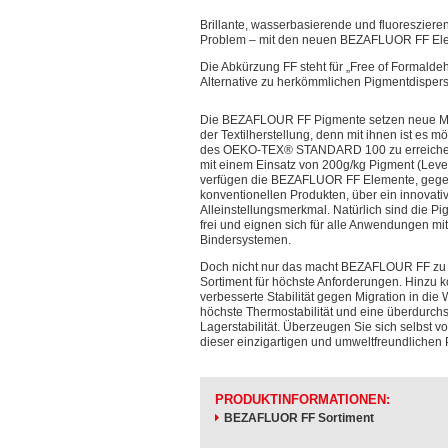
Brillante, wasserbasierende und fluoreszier
Problem – mit den neuen BEZAFLUOR FF El
Die Abkürzung FF steht für „Free of Formalde
Alternative zu herkömmlichen Pigmentdisper
Die BEZAFLOUR FF Pigmente setzen neue M
der Textilherstellung, denn mit ihnen ist es mö
des
OEKO-TEX® STANDARD 100 zu erreiche
mit einem Einsatz von 200g/kg Pigment (Level
verfügen die BEZAFLUOR FF Elemente, geg
konventionellen Produkten, über ein innovati
Alleinstellungsmerkmal. Natürlich sind die 
frei und eignen sich für alle Anwendungen mi
Bindersystemen.
Doch nicht nur das macht BEZAFLOUR FF zu
Sortiment für höchste Anforderungen. Hinzu 
verbesserte Stabilität gegen Migration in die
höchste Thermostabilität und eine überdurchs
Lagerstabilität. Überzeugen Sie sich selbst v
dieser einzigartigen und umweltfreundlichen 
PRODUKTINFORMATIONEN:
BEZAFLUOR FF Sortiment