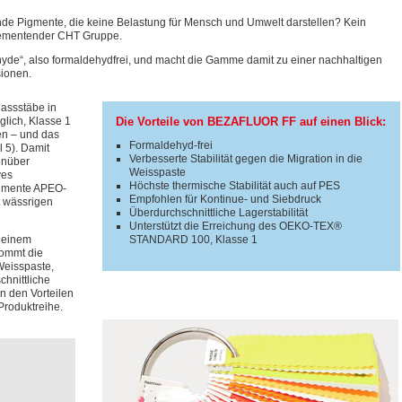
ende Pigmente, die keine Belastung für Mensch und Umwelt darstellen? Kein
ementender CHT Gruppe.
hyde“, also formaldehydfrei, und macht die Gamme damit zu einer nachhaltigen
sionen.
assstäbe in
glich, Klasse 1
Die Vorteile von BEZAFLUOR FF auf einen Blick:
n – und das
Formaldehyd-frei
 5). Damit
Verbesserte Stabilität gegen die Migration in die
enüber
Weisspaste
ves
Höchste thermische Stabilität auch auf PES
Pigmente APEO-
Empfohlen für Kontinue- und Siebdruck
t wässrigen
Überdurchschnittliche Lagerstabilität
Unterstützt die Erreichung des OEKO-TEX®
 einem
STANDARD 100, Klasse 1
kommt die
 Weisspaste,
chnittliche
on den Vorteilen
Produktreihe.