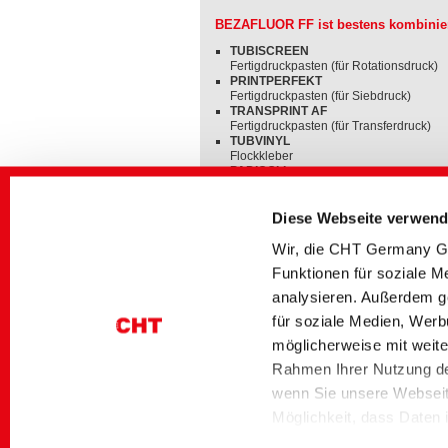
BEZAFLUOR FF ist bestens kombinier
TUBISCREEN
Fertigdruckpasten (für Rotationsdruck)
PRINTPERFEKT
Fertigdruckpasten (für Siebdruck)
TRANSPRINT AF
Fertigdruckpasten (für Transferdruck)
TUBVINYL
Flockkleber
PADICOLL
Sortiment für kontinuierliche Pigmentfä
Diese Webseite verwend
Wir, die CHT Germany Gm
Funktionen für soziale M
analysieren. Außerdem g
Weiterführende Medien
für soziale Medien, Werb
Bereich
Titel deutsch
möglicherweise mit weite
Dyes and Pigments
BEZAFLUOR FF |
Rahmen Ihrer Nutzung de
Fluoreszierende Pigm
wenn Sie unsere Webseite
Möglichkeit, dass Daten
gelten nach aktueller Re