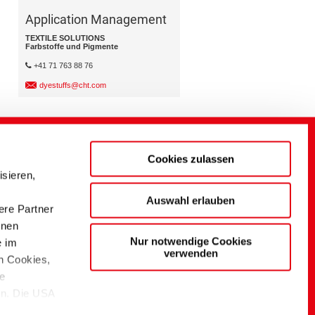
Application Management
TEXTILE SOLUTIONS
Farbstoffe und Pigmente
+41 71 763 88 76
dyestuffs@cht.com
Cookies zulassen
sieren,
Auswahl erlauben
ere Partner
onen
Nur notwendige Cookies
e im
verwenden
n Cookies,
ie
en. Die USA
tzniveau.