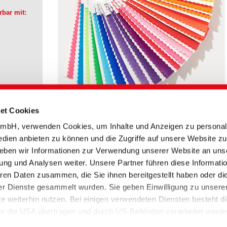
bar mit:
rbung
et Cookies
bH, verwenden Cookies, um Inhalte und Anzeigen zu personali
edien anbieten zu können und die Zugriffe auf unsere Website zu
eben wir Informationen zur Verwendung unserer Website an uns
ung und Analysen weiter. Unsere Partner führen diese Informati
Titel englisch
Art
Datum
Sprache
ren Daten zusammen, die Sie ihnen bereitgestellt haben oder di
BEZAFLUOR FF |
Farbkarte
13.07.2023
r Dienste gesammelt wurden. Sie geben Einwilligung zu unsere
ente
Fluorescent Pigments
 weiterhin nutzen. Bei einigen verwendeten Diensten besteht d
 in die USA übertragen und durch US-Behörden verarbeitet werd
chtslage als unsicheres Drittland mit unzureichendem Datenschu